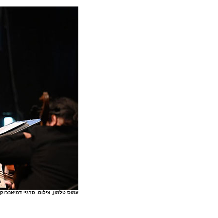
עמוס טלמון, צילום: סרגיי דמיאנצ'וק