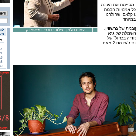
מסיימת את העונה
היכל אמנויות הבמה
ז קלאסי שהולחנו
 במיוחד.
ובנית של
גרשווין
.
עמוס טלמון, צילום: סרגיי דמיאנצ`וק
לוח
מחשמלת של
גיא
האי
ודיה בכחול" של
א
'אז מס.2 מאת
2
9
16
23
30