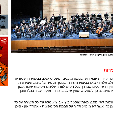
ובן כהן,
מקור: אתר הזמורת
ירות
כחול יהיה יוצא דופן בכמה מובנים: מינטוס ישלב בביצוע הרפסודיה
ב אלתורי ג'אז בביצוע היצירה. בנוסף נקפיד על ביצוע היצירה תוך
ין דרש, כלים שבדרך כלל נוטים לוותר עליהם מסיבות שונות כגון
תאימים. כך למשל, גרשווין שילב ביצירה תפקיד עבור בנג'ו ואכן
"אחרי ההפסקה נבצע את סוויטת ג'אז מס.2 מאת שוסטקוביץ' - ביצוע מלא של כל היצירה על כל
גן כלי אשר לא מופיע תדיר על הבמה הסימפונית - אקורדיאון - ואכן