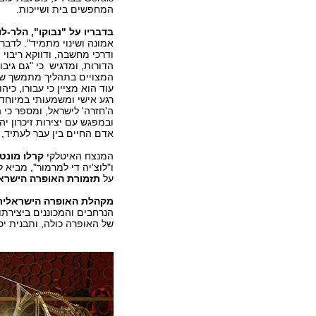
המחפשים בית ושייכות.
בדבריו על "נבוקו", הלר-
אמונה ושינוי מתמיד". לדברי
ודרכי מחשבה, ודווקא ריבוי
הדורות, ומדגיש כי "גם גיב
המצויים בתהליך מתמשך של ש
רגע אישי ומשמעותי במיוחד
ה'חזרה' לישראל, ומספר כי 
ובמפגש עם יצירות זיכרון יהו
אדם החיים בין עבר לעתיד,
המנצח האיטלקי
קרלו מונט
ו"לוצ'יה די למרמור", מביא
על
תזמורת האופרה הישראלי
מקהלת האופרה הישראלית ב
הנרחבים והמכוננים ביצירתו 
של האופרה כולה, ותבנית יס