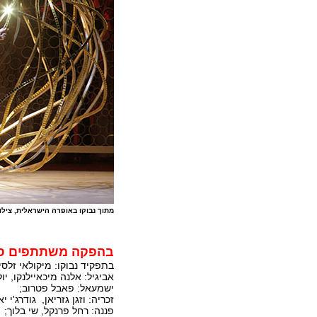
מתוך נבוקו באופרה הישראלית, צילו
בהפקה משתתפים סול
בתפקיד נבוקו: מיקולאי זלסינ
אביגיל: אלנה מיכאיילנקו, יול
ישמעאל: פאבל פטרוב;
זכריה: וזגן גזריאן, גודרג'י י
פננה: רחל פרנקל, שי בלוך;