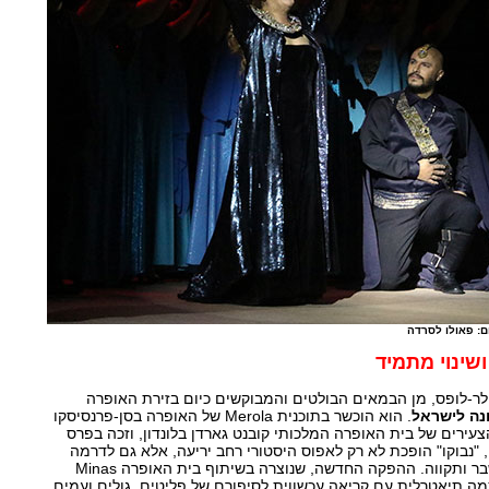
ם: פאולו לסרדה
ושינוי מתמיד
-לופס, מן הבמאים הבולטים והמבוקשים כיום בזירת האופרה
נה לישראל
. הוא הוכשר בתוכנית Merola של האופרה בסן-פרנסיסקו
ירים של בית האופרה המלכותי קובנט גארדן בלונדון, וזכה בפרס
Britten. בבימויו, "נבוקו" הופכת לא רק לאפוס היסטורי רחב יריעה, אלא גם לדרמה
אנושית על שלטון, אמונה, שבר ותקווה. ההפקה החדשה, שנוצרה בשיתוף בית האופרה Minas
 עוצמה תיאטרלית עם קריאה עכשווית לסיפורם של פליטים, גולים ועמים