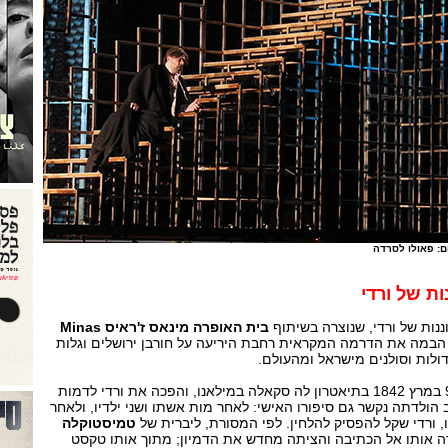
ם: פאולו לסרדה
ת של ורדי
נות של ורדי, שנוצרה בשיתוף
בית האופרה מינאס ז'ראיס
Minas
הבמה את הדרמה המקראית רחבת היריעה על חורבן ירושלים וגלות
ולות וסולנים מישראל ומהעולם.
עלתה לראשונה ב-9 במרץ 1842 בתיאטרון לה סקאלה במילאנו, והפכה את ורדי לדמות
 הולדתה נקשר גם סיפורו האישי: לאחר מות אשתו ושני ילדיו, ולאחר
 ורדי שקל להפסיק להלחין. לפי המסורת, ליברית של
טמיסטוקלה
רה אותו אל הכתיבה והציתה מחדש את הדמיון; מתוך אותו טקסט