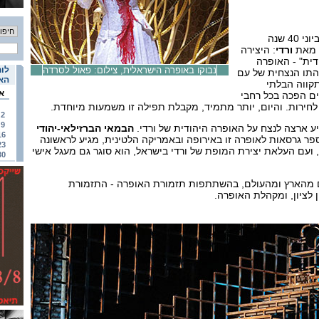
חוגגת ביוני 40 שנה
" מאת
ורדי
: היצירה
דית" - האופרה
נבוקו באופרה הישראלית, צילום: פאול לסרדה
לוח
תו הנצחית של עם
האי
קווה הבלתי
א
ם הפכה בכל רחבי
לחירות. והיום, יותר מתמיד, מקבלת תפילה זו משמעות מיוחדת.
2
9
ע ארצה לנצח על האופרה היהודית של ורדי.
הבמאי הברזילאי-יהודי
16
פר גרסאות לאופרה זו באירופה ובאמריקה הלטינית, מגיע לראשונה
23
 ועם העלאת יצירת המופת של ורדי בישראל, הוא סוגר גם מעגל אישי
30
ם מהארץ ומהעולם, בהשתתפות תזמורת האופרה - התזמורת
 לציון, ומקהלת האופרה.