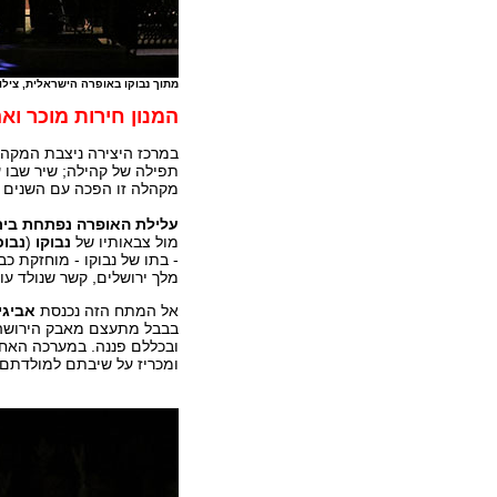
מתוך נבוקו באופרה הישראלית, צילו
המנון חירות מוכר וא
תפילה של קהילה; שיר שבו ע
מקהלה זו הפכה עם השנים ל
עלילת האופרה נפתחת ביר
מול צבאותיו של
נבוקו
(
נבוכ
- בתו של נבוקו - מוחזקת כ
מלך ירושלים, קשר שנולד עו
אל המתח הזה נכנסת
אביגי
בבבל מתעצם מאבק הירושה, 
ובכללם פננה. במערכה האחר
ומכריז על שיבתם למולדתם