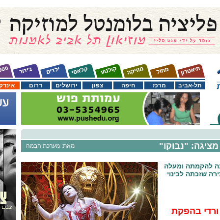
תל-אביב
מרכז
חיפה
צפון
ירושלים
דרום
אינדק
ציגה: "נבוקו"
מאת: מערכת הבמה
 חוגגת ביוני 40 שנה להקמתה ומעלה
ירה שזכתה לכינוי
ורדי בהפקת