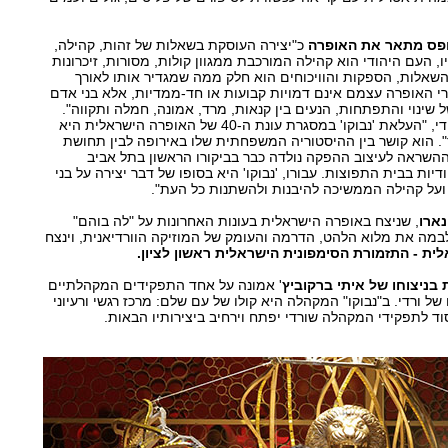
לופס מתאר את האופרה
כ"יצירה העוסקת בשאלות של זהות, קהילה,
ו, העם היהודי הוא קהילה המורכבת ממגוון קולות, מסורות, זיכרונות
 השאלות, הספקות והוויכוחים הוא חלק ממה שמגדיר אותו לאורך
ורי האופרה עצמם אינם דמויות קבועות או חד-ממדיות, אלא בני אדם
ינוי והתפתחות, הנעים בין קנאות, מרד, אמונה, חמלה ותקווה".
עוד הוא מציין כי עבורו, כיהודי, "העלאת 'נבוקו' במסגרת עונת ה-40 של האופרה הישראלית היא
". הוא קושר בין ההיסטוריה המשפחתית שלו באירופה לבין תחושת
ההשראה לעיצוב ההפקה נולדה כבר בביקורו הראשון בתל אביב
דיות בבית התפוצות. עבורו, 'נבוקו' היא בסופו של דבר יצירה על בני
 ועל קהילה הממשיכה להיבנות ולהשתנות כל העת".
נארו
, שניצח באופרה הישראלית בעונות האחרונות על "לה בוהם"
 לבמה את מלוא הלהט, הדרמה והעומק של המוזיקה הוורדיאנית, וינצח
ת - התזמורת הסימפונית הישראלית ראשון לציון.
ניצוחו של איתי ברקוביץ
' אמונה על אחד התפקידים המקהלתיים
של ורדי. ב"נבוקו" המקהלה היא קולו של עם שלם: מרכז רגשי ורעיוני
וד לתפקידי המקהלה שורדי יפתח וירחיב ביצירותיו הבאות.