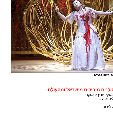
ם: פאולו לסרדה
נים מובילים מישראל ומהעולם:
סקי, יונוץ פאסקו
יה וסיליבה;
אנלידזה;