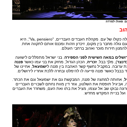
ם: פאולו לסרדה
הוב
במרכז היצירה ניצבת המקהלה כקולו של עם. מקהלת העבדים העבריים, "Va, pensiero", היא
ם גולה מחבר בין מקום, זיכרון וזהות ומכנס אותם לתקווה אחת.
המנון חירות מוכר ואהוב ברחבי העולם.
ושלים במאה השישית לפני הספירה
. בני ישראל מתפללים לישועה
דנצר
), מלך בבל.
זכריה
, הכהן הגדול, מחזק את בני עמו כאשר
פננה
בת ערובה. במקביל נחשף קשר האהבה בין פננה ל
ישמעאל
, אחיינו של
ד בבבל כאשר פננה סייעה לו להימלט ובחרה ללכת אחריו לירושלים.
ל
, אחותה למחצה של פננה, המבקשת גם את ישמעאל וגם את הכתר.
אביגיל תופסת את השלטון, וגזר דין מוות נחתם לשבויים העבריים
ונה נבוקו שב אל עצמו, מציל את בתו ואת העם, משחרר את העברים
 ועל בניית המקדש מחדש.