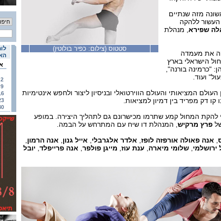
שונה מזה שנתיים
 העשור ללהקה
לה שפירא
, מנהלת
סטטוס (צילום: כפיר בולוטין)
לוח
הקה את מעמדה
האי
ול הישראלי בארץ
א
ן: "כרמינה בורנה",
עול" ועוד.
2
9
עולם המציאותי והעולם הווירטואלי ובניסיון ליצור ולחפש אינטימיות
16
קו דק מפריד בין דמיון למציאות.
23
30
משתתפים 13 רקדני להקת המחול קמע שתרמו מכישרונם גם לתהליך היצירה. במופע
של
פרץ מרקיש
, המנהלת דו שיח עם המתרחש על הבמה.
,
אנה פאולה אורפזה לופז
,
אלדר אלגרבלי
,
אייל גנון
,
אנה הרמון
,
 ירושלמי
,
שלומי מיארה
,
ענת עוז
,
מייגן פולפר
,
אנה פרייפלד
,
יובל