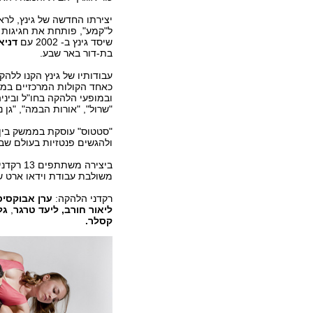
יצירתו החדשה של גינץ, לרא
ל"קמע", פותחת את חגיגות
שיסד גינץ ב- 2002 עם
דניא
בת-דור באר שבע.
עבודותיו של גינץ הקנו לל
כאחד הקולות המרכזיים במח
ובמופעי הלהקה בחו"ל וביניה
"שרול", "אורות הבמה", "גן נ
"סטטוס" עוסקת בממשק בין ה
ולהגשים פנטזיות בעולם שבו 
ביצירה 
משולבת עבודת וידאו ארט 
רקדני הלהקה:
ערן אבוקסיס
ליאור חורב,
ליעד טרגר
,
גל
קסלר.