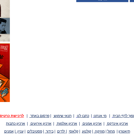
פוך לדף הבית
|
מי אנחנו
|
כתבו לנו
|
תנאי שימוש
|
פרסום באתר
|
לרכישת כרטיס
ארכיון אינדקס
|
ארכיון אמנים
|
ארכיון אולמות
|
ארכיון אירועים
|
ארכיון כתבות
תיאטרון
|
מחול
|
מוזיקה
|
קולנוע
|
קלאסי
|
ילדים
|
בידור
|
פסטיבלים
|
עניין
|
אמנים