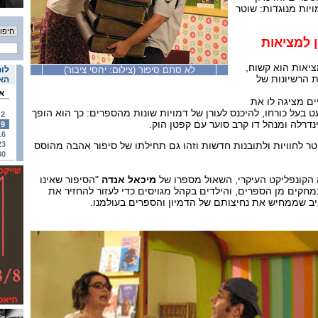
יות מנוגדות: שוטר
ן למציאות
יאות הוא קשוח,
לא סתם סיפור (צילום: יחסי ציבור)
לוח
ת הרשיונות של
האי
א
ם מציגה לו את
ט בעל כורחו, להיכנס לעורן של דמויות שונות מהספרים: כך הוא הופך
2
נדרלה ומנהל דו קרב סוער עם קפטן הוק.
9
16
ר לחוויות ולתובנות חדשות וזהו גם תחילתו של סיפור אהבה מהוסס
23
30
הקונפליקט העיקרי, השאול מספרו של
מיכאל אנדה
"הסיפור שאינו
נמחקים מן הספרים, והילדים בקהל מגויסים כדי לעזור להחזיר את
ב שממחיש את נחיצותם של הדמיון והספרים בעולמנו.