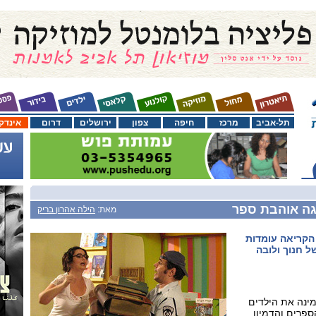
תל-אביב
מרכז
חיפה
צפון
ירושלים
דרום
אינדק
גה אוהבת ספר
מאת:
הילה אהרון בריק
 הקריאה עומדות
 חנוך ולובה
ינה את הילדים
פרים והדמיון