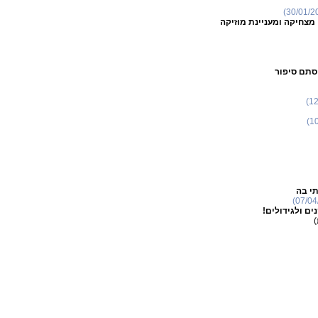
מצחיקה ומעניינת מוזיקה
סתם סיפור
י בה
ם ולגידולים!
)