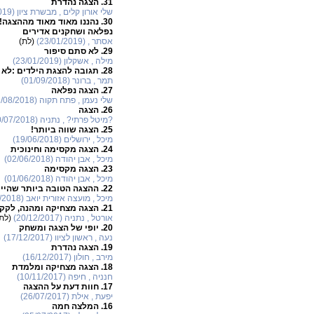
31.
הצגה נהדרת
שלי אורון קלים , מבשרת ציון (30/01/2019)
30.
נהננו מאוד מאוד מההצגה! 
נפלאה ושחקנים אדירים
אסתר , (23/01/2019)
(לת)
29.
לא סתם סיפור
מילה , אשקלון (23/01/2019)
28.
תגובה להצגת הילדים :לא 
תמר , ברונר (01/09/2018)
27.
הצגה נפלאה
שלי נעמן , פתח תקוה (12/08/2018)
26.
הצגה
?מיטל פרתי?‎ , נתניה (10/07/2018)
25.
הצגה שווה ביותר!
מיכל , ירושלים (19/06/2018)
24.
הצגה מקסימה וחינוכית
מיכל , אבן יהודה (02/06/2018)
23.
הצגה מקסימה
מיכל , אבן יהודה (01/06/2018)
22.
ההצגה הטובה ביותר שהיית
מיכל , מועצה אזורית יואב (07/04/2018)
21.
הצגה מצחיקה ומהנה, לקקני
אורטל , נתניה (20/12/2017)
(לת
20.
יופי של הצגה ומשחק
נעה , ראשון לציוו (17/12/2017)
19.
הצגה נהדרת
מירב , חולון (16/12/2017)
18.
הצגה מצחיקה ומלמדת
חנניה , חיפה (10/11/2017)
17.
חוות דעת על ההצגה
יפעת , אילת (26/07/2017)
16.
המלצה חמה