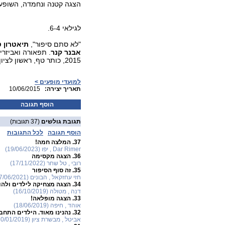
הצגה קטנה ונחמדה, השופע
לגילאי 6-4.
"לא סתם סיפור",
תיאטרון ט
אבנר קנר
. תפאורה ואביזרי
2015, כותר טף, ראשון לציון.
למועדי מופעים >
:תאריך יצירה
10/06/2015
הוסף תגובה
תגובת גולשים
(37 תגובות)
הוסף תגובה
לכל התגובות
37.
המלצה חמה!
Dar Rimer , יפו (19/06/2023)
36.
הצגה מקסימה
רובי , טל שחר (17/11/2022)
35.
זה סוף הסיפור
חזי עחזקאל , הבונים (07/06/2021)
34.
הצגה מצחיקה לילדים ולהור
דנה , מטולה (16/10/2019)
33.
הצגה מופלאה!
אוהד , חיפה (18/06/2019)
32.
נהנינו מאוד. הילדים התחב
אביטל , מבשרת ציון (30/01/2019)