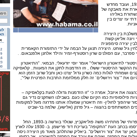
עלילת המחזה שנכתב ב- 1931, ועובד מחדש
תארת את מאבקה של
שתורת באליהו
תי עז יצרים בין
ניות.
לוח
שלבת בין היצירה
האי
ויונה אליאן-קשת
א
בין יצירה סימפונית
ין גיל שוחט. היצירה תנוגן על הבמה על ידי התזמורת הקאמרית
2
 ספרבר, עם הסולנים שרון רוסטורף-זמיר והילד אלחנן אלפנבאום. .
9
16
23
ורי לתיאטרון הישראלי" אומר יוסי יזרעאלי, הבמאי. "התיאטרון
30
ת ההקשר ההיסטורי ששלו , וזו הזדמנות לתקן את המעוות.. קלאסיקה
ים ושמחתי לגלות כמה כשרון גדול יצרנו כאן וחבל שרוב הזמן הוא
היום את "`צור וירושלים` זה חלק ממלחמת התרבות הפרטית שלי",
הצגה את איזבל, אמרה כי "זו הזדמנות גדולה לגעת בקלאסיקה –
ת פילוסופיות כמו הקיום שלנו כעם. בשבילנו השחקנים נדיר גם
ור שיהפוך לחולין- וזה תיאטרון שמעלה אותנו מדרגה מעל למקומות
פים המשתתפים בהצגה – גיל פרנק (אלישע), שלמה בר-שביט
.
מתתיהו שוהם הוא שמו הספרותי של מתתיהו משה פוליאקביץ, שנולד בוורשה ב-1893, החל
לכתוב בגיל 18, ושיריו התפרסמו בכתב העת "התקופה" בעריכת דוד פרישמן. ב- 1930 עלה לארץ
כאן יצר את "צור וירושלים". ביאליק שהתלהב מאוד מן היצירה ניסה
לות את המחזה. שוהם אף עיבד את המחזה לתיאטרון , אך בסופו