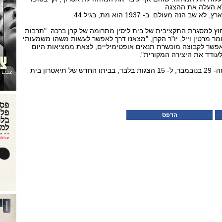
לא העלה את ההצגה
הנה מעולם. ב- 1937 הוא מת, בגיל 44.
חוץ למסגרת התקציבית של בית ליסין מתרומה של קרן ברכה. "תרבות
מר מרטין וייל, יו"ר הקרן, "מצאנו דרך לאפשר לעשות משהו משמעותי
אפשר לקבוצה מוכשרת תנאים אופטימיליים, לצאת ממציאות היום
לעודד את היצירה המקורית".
"צור וירושלים" תעלה החל מה- 29 בנובמבר, ל- 15 הצגות בלבד, בביתו החדש של תיאטרון בית
הדפס