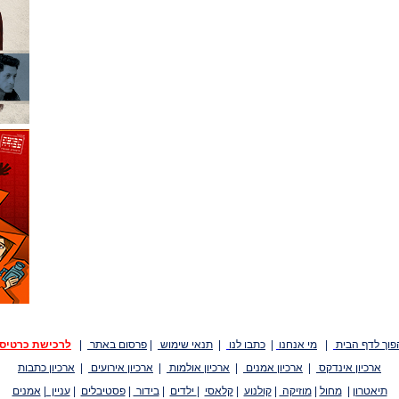
פוך לדף הבית
|
מי אנחנו
|
כתבו לנו
|
תנאי שימוש
|
פרסום באתר
|
לרכישת כרטיס
ארכיון אינדקס
|
ארכיון אמנים
|
ארכיון אולמות
|
ארכיון אירועים
|
ארכיון כתבות
תיאטרון
|
מחול
|
מוזיקה
|
קולנוע
|
קלאסי
|
ילדים
|
בידור
|
פסטיבלים
|
עניין
|
אמנים