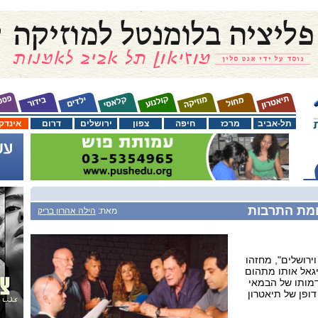
תל-אביב
מרכז
חיפה
צפון
ירושלים
דרום
אינדק
חמת התרבות
מאת:
הילה אהרון בריק
"צור וירושלים", מחזהו
גאל אותו מתהום
בדמותו של הבמאי
דופן של תיאטרון