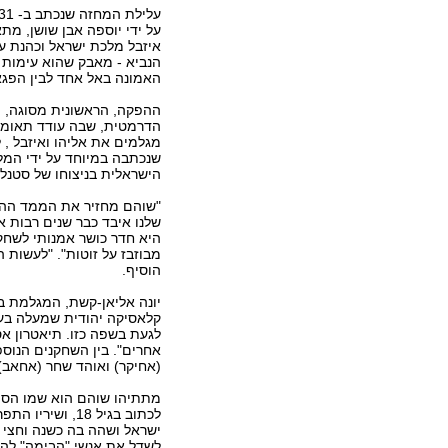
על ידי יוספה אבן שושן, מ
איזבל מלכת ישראל וכהנת ע
הנביא - מאבק שהוא עימות ד
האמונה באל אחד לבין הפגא
ההפקה, הראשונית מסוגה, מ
הדרמטית, שבה עודד תאומי 
מגלמים את אליהו ואיזבל , ל
שנכתבה במיוחד על ידי המלח
הישראלית בניצוחו של סטנלי
"שוהם מחזיר את הממד ההיסט
שלנו איבד כבר שנים רבות א
היא חדר כושר אמנותי לשחקנ
מבוזבז על זוטות". "לעשות 
הוסיף.
יונה אליאן-קשת, המגלמת ב
קלאסיקה יהודית שמעלה בעיו
לגעת בשפה כזו. תיאטרון אס
אחרים". בין השחקנים הנוס
(אחיקר) ואוהד שחר (אחאב)
ישראל ושהה בה כשנה וחצי ו
לשדל את אנשי "הבימה" להע