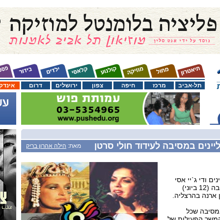
תל-אביב
מרכז
חיפה
צפון
ירושלים
דרום
אינדק
יינים במסיבה לעידוד חולי סרטן
מאת:
הילה אהרון בריק
נים ודי ג`יי אסי
קוז`אק ישתתפו בשבת הקרובה (12 ביוני)
 ארנה בהרצליה.
מסיבה שכל
המשך הפעילות של