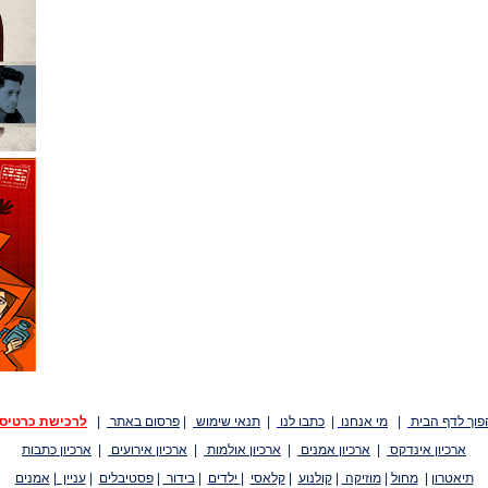
פוך לדף הבית
|
מי אנחנו
|
כתבו לנו
|
תנאי שימוש
|
פרסום באתר
|
לרכישת כרטיס
ארכיון אינדקס
|
ארכיון אמנים
|
ארכיון אולמות
|
ארכיון אירועים
|
ארכיון כתבות
תיאטרון
|
מחול
|
מוזיקה
|
קולנוע
|
קלאסי
|
ילדים
|
בידור
|
פסטיבלים
|
עניין
|
אמנים