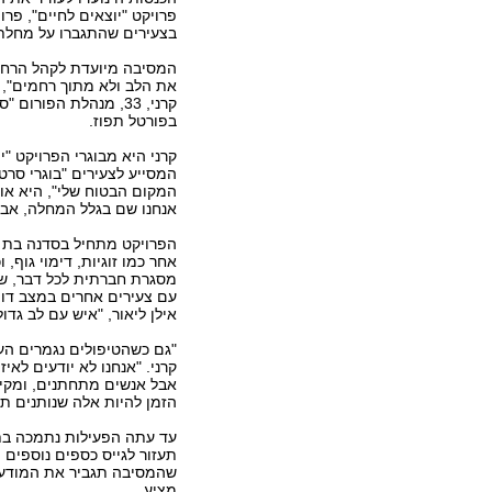
פרויקט "יוצאים לחיים", פר
בצעירים שהתגברו על מחלת
המסיבה מיועדת לקהל הרחב
את הלב ולא מתוך רחמים", כ
קרני, 33, מנהלת הפורום
בפורטל תפוז.
קרני היא מבוגרי הפרויקט "י
המסייע לצעירים "בוגרי סרט
המקום הבטוח שלי", היא אומ
אנחנו שם בגלל המחלה, אבל
הפרויקט מתחיל בסדנה בת 
אחר כמו זוגיות, דימוי גוף,
מסגרת חברתית לכל דבר, שכ
אילן ליאור, "איש עם לב גדול
"גם כשהטיפולים נגמרים הע
קרני. "אנחנו לא יודעים לאי
אבל אנשים מתחתנים, ומקי
הזמן להיות אלה שנותנים תמ
עד עתה הפעילות נתמכה בת
תעזור לגייס כספים נוספים 
שהמסיבה תגביר את המודעות
מציע.