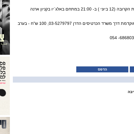
המסיבה תיערך כאמור בשבת הקרובה (12 ביוני ) ב- 21:00 במתחם באלג`יו בקניון ארנה
כרטיסים: 80 ש"ח במכירה מוקדמת דרך משרד הכרטיסים הדרן 03-5279797, 100 ש"ח - בערב
הדפס
יבה