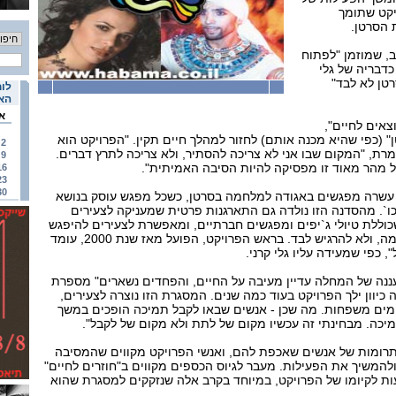
ויקט שתומך
 הסרטן.
, שמוזמן "לפתוח
דבריה של גלי
 "סרטן לא לבד"
לוח
האי
א
וצאים לחיים",
ן" (כפי שהיא מכנה אותם) לחזור למהלך חיים תקין. "הפרויקט הוא
2
רת, "המקום שבו אני לא צריכה להסתיר, ולא צריכה לתרץ דברים.
9
 מהר מאוד זו מפסיקה להיות הסיבה האמיתית".
16
23
30
עשרה מפגשים באגודה למלחמה בסרטן, כשכל מפגש עוסק בנושא
 וכו`. מהסדנה הזו נולדה גם התארגנות פרטית שמעניקה לצעירים
וללת טיולי ג`יפים ומפגשים חברתיים, ומאפשרת לצעירים להיפגש
עם צעירים אחרים במצב דומה, ולא להרגיש לבד. בראש הפרויקט, הפועל מאז שנת 2000, עומד
", כפי שמעידה עליו גלי קרני.
ננה של המחלה עדיין מעיבה על החיים, והפחדים נשארים" מספרת
זה כיוון ילך הפרויקט בעוד כמה שנים. המסגרת הזו נוצרה לצעירים,
מים משפחות. מה שכן - אנשים שבאו לקבל תמיכה הופכים במשך
יכה. מבחינתי זה עכשיו מקום של לתת ולא מקום של לקבל".
רומות של אנשים שאכפת להם, ואנשי הפרויקט מקווים שהמסיבה
ולהמשיך את הפעילות. מעבר לגיוס הכספים מקווים ב"חוזרים לחיים"
 לקיומו של הפרויקט, במיוחד בקרב אלה שנזקקים למסגרת שהוא