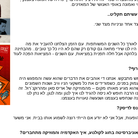
ואמונה באופי האנושי של המאזינים.
עשיתם תקליט..
צד אחד וציניות מצד שני.
 לאורך כל השנים המשותפות. עם הזמן הצלחנו להעביר את מה
 היו לנו שירי מחאה גם קודם רק שהם לא היו כל כך טובים.. מהבחינה
בלהקה אבל חלה תפנית במציאות, עם השנים - המציאות הפכה לעוד
רוף?
מש מתבקש. אנחנו די אוהבים את הדברים שהוא עשה והמפגש היה
מוק בפנים, כשמורידים את כל משקעי הניו וויב ושנות השמונים
הוא מגיע מאותו מקום – מהמוזיקה של אריס סאן ומהרוקנ`רול. זה
 הרבה חופש לא ניסה להגיד לנו איך לנגן ומה לנגן, לא נתן לנו
צה שנחפש בעצמנו ושנעשה טעויות בעצמנו.
נס לדיסק?
ופעות, אבל אני לא יודע אם הייתי רוצה לשמוע אותו בבית. אני משער
וניברסיטה בחוג לקולנוע, איך האקדמיה והמוזיקה מתחברים?