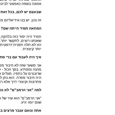
אמונה בשפה כאמצעי לביטוי 
שבעצם יש לכם, בכל זאת 
זה נכון. יש בנו אידיאליזם מ
המחאה תמיד הייתה שם?
תמיד היה יסוד כזה בלהקה,
שאנחנו רוצים, לתקשר יותר.
הזו לא חלה תפנית דרמטית 
יותר קיצונית.
איך היה לעבוד עם ברי סח
אני משער שזה לא חיבור מ
מהנה ומפתיע. בסך הכול - ע
שרובצים על כתפיו, מגלים ש
היה חיבור מפרה. הוא נתן לנו
פתרונות וקיצורי דרך אלא ר
למה "אני הרמב"ם" לא נכ
"אני הרמב"ם" הוא שיר של ה
שגם יומו יגיע.
אתה ונועם ענבר מרצים בא