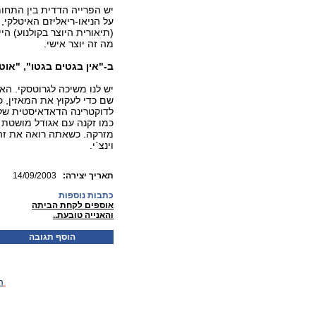
יש הפרייה הדדית בין התחו
על הניאו-ריאליזם האיטלקי, 
(תיאורית היוצר בקולנוע) הי
מה זה יוצר אישי.
ב-"אין בגטים בגטו", "אוט
יש לנו משיכה לגרוטסקי. ה
שם כדי לעקוץ את המאזין, 
לדוקטרינה הדאדאיסטית של
כמו זקנה עם אגודל מושטת 
מזרקה. כשאתה רואה את זה,
וינצ`י.
:תאריך יצירה
14/09/2003
כתבות נוספות
אוספים לקחת הביתה
והאנייה טובעת..
הוסף תגובה
ה