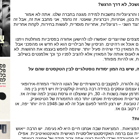
השכל, לא דרך הרגש?
והרציונליות נחשבות למידה מגונה בחברה שלנו. אתה לא אמור
בטן, אנרגיות, ויברציות, שאנטי. זה נחמד, אני מחבב את זה, אבל זה
 השני – רציונליות, אחריות מוסרית, לעשות בחירות, לקחת אחריות
מצפים שהיוצרים יאפשרו לנו להישען אחורה בפסיביות מוחלטת ויתנו
ם אוכל או רהיטים. הניסיון של הבילויים הוא לא חדש או מהפכני אבל
ת המאזין כדי שיהיה פעיל יותר. שינסה לחפש בעצמו את הרגשות. לא
 לאנוס אותה על המאזין אלא להציב לפניו כך וכך אלמנטים בשילוב
ח, או להיות מפוחד.
, שיש בה המון יסודות נוסטלגיים לבין הטקסטים שהם על
ה ולהורה, למקצבים בראשיתיים של הגטו היהודי המזרח-אירופאי
 עצמם עוסקים במידה רבה בחוויה קולקטיבית ויש דמיון בין מה
שאנחנו עושים לבין מה שאלתרמן עשה בשנות ה- 30, רק שאצלנו זו גרסת נגטיב למה שהיה אז.
יוטית ואופטימית ואנחנו יותר כמו התזמורת של הטיטאניק,
שממשיכה לנגן גם כשהאנייה טובעת. יש רצון לחזור לפעם אבל זה לא שב-1948 היה יותר יפה, או
 רקוב גם אז.
ות?
מציאות.. המציאות שבה אנחנו חיים היא לא נעימה. יש הרבה ייאוש
ית וגם ברמה האקזיסטנציאליסטית האישית והאינטואיטיבית. אפילו
בע מהעובדה שכדי להיות רציני אתה צריך מידה של אמונה בעצמך,