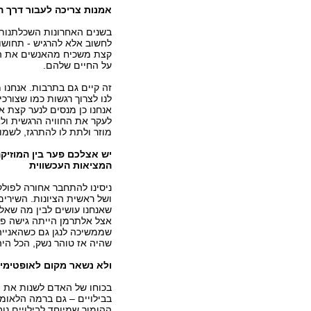
אמנות צריכה לעבור דרך 
בשנים האחרונות השכלתנות 
לחשוב אלא להרגיש - תחושות 
קצת משכיח מהאנשים את הצד
על החיים שלהם.
זה קיים גם בתרבות. אנחנו 
לנו לצרוך רגשות כמו שצורכי
אנחנו כן מנסים לנער קצת א
לעקר את החוויה הרגשית ולא
מוזר ולתת לו להתרגז, לשמו
יש אצלכם פער בין המוזיקה
המציאות העכשווית
ניסינו להתחבר אחורה לפולק
ושל ראשית הציונות. השירים
אצל אלתרמן הייתה גישה פטר
שהיה אז טוהר נשק, הכל היה
ולא נשאר מקום לאופטימי
בכוחו של האדם לשנות את ה
בבילויים – גם ברמה הלאומ
ההומור שמיוחד לבילויים נו