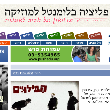
תל-אביב
מרכז
חיפה
צפון
ירושלים
דרום
אינדק
מאת:
הילה אהרון בריק
לויים" (וכן, גם הבן
מה על הייאוש, על
 מאריס סאן למרסל
 לא יצא "הגותי