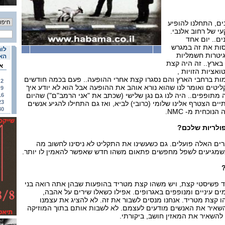
עלובים, התחלנו להופיע
י של רחוב אלנבי.
ים.. יום אחד
נסות את זה במגרש
לוח
 גיטרות חשמליות
האי
 בארץ.. זה היה קצת
א
אציות הזויות ,
ומות ברחבי הארץ והם נסגרו קצת אחרי ההופעה.. פעם בכמה חודשים
2
יטים ואומר לנו שהוא נורא אוהב את ההופעה אבל הוא לא יודע איך
9
 מתופפים.. היה לנו גם נגן שלישי (שכתב את "אני הרמב"ם") שהיום
16
23
תיים הצטרף אלינו שלומי (כרובי) לביא, ואז גם התחילו להגיע אנשים
30
וכחית מ- NMC.
ולריות שלכם?
ים האלה פועלים. גם כשעשינו את התקליט לא ניסינו לחשוב מה
 כשמגיעים לשפל מחפשים פתאום משהו חדש שאפשר להאמין לו יותר.
וד פשיסטי קצת, ויש משהו קצת מטריד בהופעות שבהן אתה רואה בני
ים עיניים ומנופפים באגרופים. אפילו כשאלו שירים על אהבה,
ו קצת מטריד. אנחנו מנסים לשבור את זה. לא להציג את עצמנו
השאיר את האנשים מודעים לעצמם. לא לשבות אותם בתוך המוזיקה
להשאיר את המאזין חושב, ביקורתי.