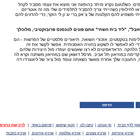
מים. כשלנועם נקרע מיתר בהופעה אני מוצא את עצמי מסביר לקהל
או לחילופין כשהייתי צריך להסביר לתלמידים שלי מה זה אוטריזם
יתי משמיע להם הקלטות של צ`אק ברי וג`ון לי הוקר, כדי להדגים להם
וזבל", "ליד בית השחי" אתם פונים לנונסנס פרובוקטיבי, מלוכלך
אלימות בטקסטים, אזכורי השואה, תיאורים פלסטיים של הפרשות - הם
כדי לא לאפשר לו לשקוע בחוויה האמנותית. אפשר לקשר את זה
 הלהקה. הדאדאסיטים לא רצו שאנשים יעמדו מול היצירות שלהם
קדימה במוזיאון תל אביב. מרסל דושאן שם במוזיאון משתנה וקרא לה
 התגובה שלך אחרת מאשר כשאתה עומד מול ציור של ליאונרדו דה
הדפס
פוך לדף הבית
|
מי אנחנו
|
כתבו לנו
|
תנאי שימוש
|
פרסום באתר
|
לרכישת כרטיס
ארכיון אינדקס
|
ארכיון אמנים
|
ארכיון אולמות
|
ארכיון אירועים
|
ארכיון כתבות