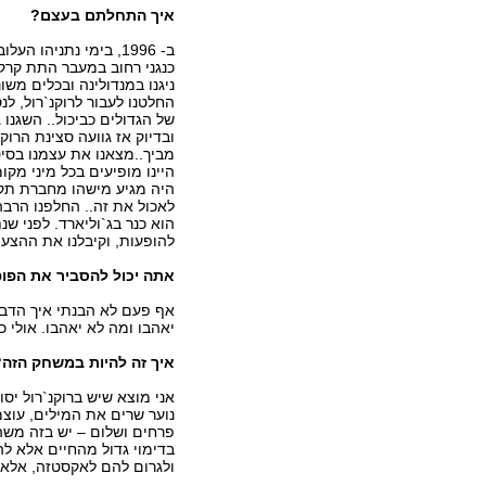
איך התחלתם בעצם?
ב- 1996, בימי נתניהו ה
כנגני רחוב במעבר התת קרקע
ניגנו במנדולינה ובכלים משונ
החלטנו לעבור לרוקנ`רול, ל
של הגדולים כביכול.. השגנו
ובדיוק אז גוועה סצינת הרוק
מביך..מצאנו את עצמנו בסיטו
היינו מופיעים בכל מיני מק
היה מגיע מישהו מחברת תקל
לאכול את זה.. החלפנו הרבה
הוא כנר בג`וליארד. לפני שנ
להופעות, וקיבלנו את ההצעה הנ
אתה יכול להסביר את הפופ
אף פעם לא הבנתי איך הדבר
יאהבו ומה לא יאהבו. אולי
איך זה להיות במשחק הזה?
אני מוצא שיש ברוקנ`רול יס
נוער שרים את המילים, עוצמ
פרחים ושלום – יש בזה משה
בדימוי גדול מהחיים אלא ל
ולגרום להם לאקסטזה, אלא 