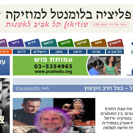
תל-אביב
מרכז
חיפה
צפון
ירושלים
דרום
אינדק
 – בצל חרב הקיצוץ
מאת:
הילה אהרון בריק
את עונת החורף
נים. בין המופעים
 בטורקיה יורדאל
תיאטרון בספרדית
תפת חדשה לשלמה