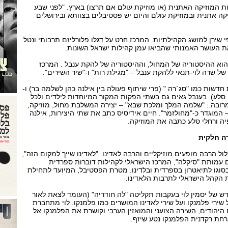
 המוזיקה האתנית (או מוזיקת עולם אם תרצו) בארץ. "לפני שבע
קה אתנית ובמוזיקת עולם והיום יש פסטיבלים בצוותא ובירושלים
י שירן למושג הקהילתיות. המרכז חרט על דגלו פלורליזם תרבותי ונטל
את העושר האמנותי שהביאו עמן קהילות ישראל השונות.
הוא ההיסטוריה של המחול, וההיסטוריה של להקת ענבל . המרכז
של שרה לוי-תנאי ללהקת ענבל – "מגילת רות" ו-"שיר השירים".
חדשות כמו "סג`רה " (פרי שיתוף פעולה בין אילנה כהן לשלמה בר) ו-
 סלע). בענבל גאים גם בשתי הפקות המקור המיוחדות לילדים ולכל
ובה.: "שלמה המלך ומלכת שבא" – יצירה המשלבת מחול, מוזיקה,
– המוגדר כ-"מחולזמר". חיים אידיסיס כתב את שתי היצירות, אילנה
יה ורחלי סלע כתבה את המוזיקה.
ה חלקית
ל הרבה מופעים מוזיקליים והרבה לאדינו. "לאדינו שייך למקום הזה",
ם עמותת "סיקלה", המרכז הישראלי לקהילות דוברות ספרדית
בסוגו לתיאטרון בספרדית ובלדינו. מטרת הפסטיבל, המיועד לתחילת
ש של יסמין לוי בעקבות תקליטה "לה חודריה" (העומד לצאת לאור
ירי פלמנקו ועל שירי לאדינו המושרים כמו פלמנקו. לוי מתחברת
היהודים, השירה הצועני והמואזין הערבי וקושרת את הפלמנקו אל
חת רקדנית הפלמנקו נטע שיזף.