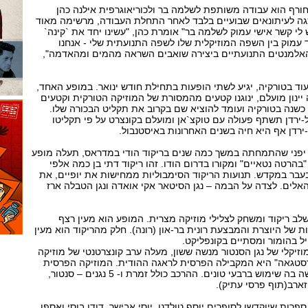
רף הוא עבודה משותפת לשלמה בר ולכוריאוגרפית אילנה כהן
צגה לעיתונאים שבועיים בלבד לאחר התחלת העבודה, מרשימה מאוד
 לי קשר אישי עמוק לשלמה בר" אומרת כהן, "עשינו יחד את `קינה`
ד עמוק בין השפה המוזיקלית שלו לשפה התנועתית שלי - אנחנו
האלמנטים התנועתיים ביצירה שואבים השראה מהמים ומהאדמה",
העוד בטורקיה, יגיע לשתי הופעות בתחילת חודש ינואר. במופע האחד,
יינון מועלם, ינוגנו קטעים מהמסורת של המוזיקה הטורקית וקטעים
כשנה בטורקיה ועומד להוציא שם בקרוב את תקליט הבכורה שלו.
ירדן תשתף פעולה עם טוקצ`אן ומועלם בקונצרט על פי תקליטו
-ירדן אף היא חיה בשנים האחרונות באיסטנבול.
 יפני שהתמחתה במשך כמה שנים בריקוד הודי במדראס, תעלה מופע
בהרטה נטאיים" ומקורו בדרום הודו. זהו ריקוד דתי בן כמה אלפי
בעבר במקדש. תנועות הריקוד הסימבוליות ממחישות את יופיים, את
אלים. לצדה על הבמה – נגן הסיטאר אקי אואדה ונגן הטבלה ארז
לב ריקוד ומשחק לצלילי מוזיקה מצרית. המופע הוא מעין רצף
ת של היוצרת והמבצעת רונית בר-און (רונה). חלק מהריקוד הוא מעין
ל בהומור ומסתיים בקונפליקט.
וזיקלי של נגן הסנטור מנשה ששון, מעלה ערב קונצרטנטי של מוזיקה
סטגאה" היא המקבילה הפרסית לראגה ההודית. המוזיקה הפרסית
מתבססת על 7 סולמות ונעשה בה שימוש ברבעי טונים. ההרכב כולל זמרת ו- 5 נגנים – סנטור,
וזארב(תוף פרסי עתיק).
ספרות שיוקדשו לסופרים יוסף טולדנו, יוסי אבישר, דודו בוסי ואספו