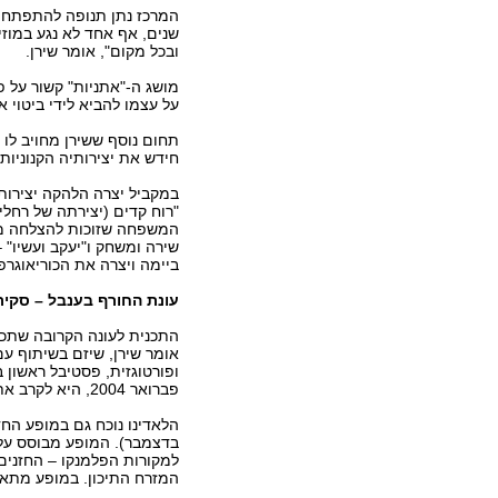
המרכז נתן תנופה להתפתחות
שנים, אף אחד לא נגע במוזי
ובכל מקום", אומר שירן.
מושג ה-"אתניות" קשור על פ
על עצמו להביא לידי ביטוי 
תחום נוסף ששירן מחויב לו 
חידש את יצירותיה הקנוניות 
במקביל יצרה הלהקה יצירות 
"רוח קדים (יצירתה של רחלי
המשפחה שזוכות להצלחה מר
שירה ומשחק ו"יעקב ועשיו" 
ביימה ויצרה את הכוריאוגרפ
עונת החורף בענבל – סקיר
התכנית לעונה הקרובה שתכלו
אומר שירן, שיזם בשיתוף ע
ופורטוגזית, פסטיבל ראשון 
פברואר 2004, היא לקרב את הקהל הישראלי לתרבות הלאדינו.
הלאדינו נוכח גם במופע החד
בדצמבר). המופע מבוסס על ש
למקורות הפלמנקו – החזנים 
המזרח התיכון. במופע מתאר