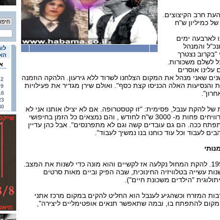
העת חרב הקיצוצים.
של כמיליון ש"ח
 לארבעה ימים
נכ"ל והמנהל
לוח
"בקרוב נצטרך
האי
וכל לשלם משכורות.
א
עלינו אוסרים
נים שאני מנהל את המקום הצלחנו לשרוד ללא גירעון. הלהקה הוזמנה
2
 והנסיעות האלה הכניסו קצת כסף". ואולם שירן מגדיר את פעילויות
9
רון".
16
23
30
 של להקת ענבל, פסימית: "זו קטסטרופה. אם לא יצילו אותנו אני לא
יודעת מה יהיה. הרקדנים מרוויחים פחות מ- 3000 ש"ח לחודש , והם נמצאים כל הזמן בחיפושי
תפתח ככה. הם גם עובדים קשה וגם לא מתפרנסים". אבל כהן עדיין
ים לעבוד וכל עוד כוחנו בנו נמשיך לעבוד".
נותי
חיים שירן הגיע לענבל ב- 1996. להקת המחול נקלעה אז לקשיים והוא מונה כדי לשנות את המצב.
חוריו היה רקורד של 30 שנות עשייה בטלוויזיה החינוכית, שבה הפיק וביים מאות סרטים
תולוגית "הילדים משכונת חיים").
רבות המזרח וכשהגיע לענבל הוא החליט להקים במקום מרכז אתני
מקום להתפתח בו, ובמה שתאפשר תנאים אופטימליים ליצירה",