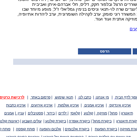
שוררים הרצל ובלפור חקק, דליס, חלי אברהם-איתן ואביבית
וצרים שרה לוי-תנאי וניסים בנימין גמליאלי ז"ל; מופע מיוחד שבו
משורר רוני סומק; ערב לקהילה השומרונית, ערב ליהדות אתיופיה,
וזיקה אתנית ועוד ועוד.
עים
הדפס
פוך לדף הבית
|
מי אנחנו
|
כתבו לנו
|
תנאי שימוש
|
פרסום באתר
|
לרכישת כרטיס
ארכיון אינדקס
|
ארכיון אמנים
|
ארכיון אולמות
|
ארכיון אירועים
|
ארכיון כתבות
תיאטרון
|
מחול
|
מוזיקה
|
קולנוע
|
קלאסי
|
ילדים
|
בידור
|
פסטיבלים
|
עניין
|
אמנים
קורת תיאטרון
|
ביקורת מחול
|
ביקורת אופרה
|
ביקורת קולנוע
|
עולים השבוע
|
ראיונות קולנו
ורת מוזיקה
|
ביקורת הופעות
|
ביקורת אלבומים
|
אלבום והופעה
|
פותח קופסה
|
פותח ק