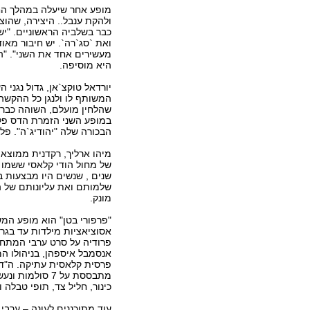
מופע אחר שיעלה במהלך החו
ולהקת ענבל.. היצירה, שהו
כבר בשלביה הראשוניים. "יש
ואת `סג`רה`. יש חיבור מאו
מעשירים אחד את השני". "
היא מוסיפה.
יורדאל טוקצ`אן, גדול נגני 
המשותף לו ולנגן כל ההקשה 
שהלחין מועלם, השוהה כבר 
במופע השני הזמרת הדס פל-
הבכורה שלה "יהודיג`ה". פל
מיהו ארליך, רקדנית ממוצא
של מחול הודי קלאסי ששמו "
שנים , שנשים היו מבצעות 
שלמותם ואת עליונותם של ה
מונק.
"פרפורי בטן" הוא מופע המש
אסוציאציות מילדות עד בגרו
פרודיה על סרט ערבי המתחי
אנסמבל איספהן, בניהולו המ
פרסית קלאסית עתיקה. ה"ד
כינור, חליל צד, תופי טבלה 
עוד מתוכננים לעונה – ערבי 