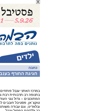
כתבה
חגיגת החורף בענבל
במרכז האתני ענבל פותחים 
בתנופה רב-תרבותית רבת גוו
המתוכננים – גדול נגני העוד
טוקצ`אן, פסטיבל חובבים ל
ובלאדינו, וגם עבודה משו
בר וללהקת המחול ענבל.