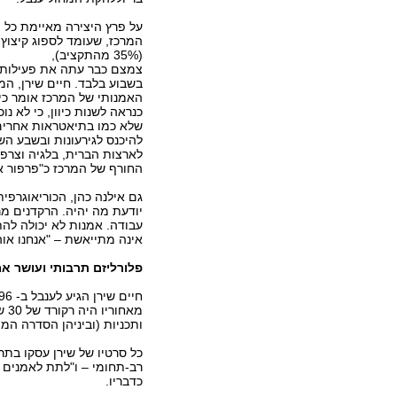
על פרץ היצירה מאיימת כל 
המרכז, שעומד לספוג קיצוץ 
(35% מהתקציב),
צמצם כבר עתה את פעילותו
בשבוע בלבד. חיים שירן, המ
האמנותי של המרכז אומר כי 
כנראה לשנות כיוון, כי לא נ
שלא כמו בתיאטראות אחרים 
להיכנס לגירעונות ובשבע הש
לארצות הברית, בלגיה וצרפת
החורף של המרכז כ"פרפור אח
גם אילנה כהן, הכוריאוגרפית
עבודה. אמנות לא יכולה לה
אינה מתייאשת – "אנחנו אוהב
פלורליזם תרבותי ועושר אמ
מא
ותכניות (וביניהן הסדרה המי
כל סרטיו של שירן עסקו בת
רב-תחומי – ו"לתת לאמנים 
כדבריו.