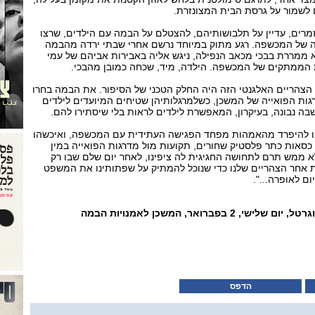
 לשמור על גרסת הבית המצונזרת.
רים, עדיין על תלבושותיהם, להצטלם על הבמה עם הילדים, שרצו
ה של המכשפה. רגע מתוק במיוחד נרשם אחרי שבתי ירדה מהבמה
א ממררת בבכי מכאב הנפילה, ניגש אליה באבירות אביהם של עמי
 הממתקים של המכשפה. הילדה, מיד, שכחה כמובן מהבכי.
הצהריים האלגנטי הזה היה החלק הטכני של הסיפור. את הבמה בחרו
ות הפואייה של המשכן, כשלמרגלותיהן שטיחים המיועדים לילדים
בה נבונה, בעיקרון, המאפשרת לילדים לראות בלי שיסתירו להם.
רבו להיפרד מהאמהות מפחד הפגישה העתידית עם המכשפה, ואיכשהו
 כסאות כתר פלסטיק שחורים, תקועות מול מדרגות הפואייה במין
לא ממש תרם לתחושה החגיגית לה ציפינו, לאחר יום שלם שבו רק
ות אחר הצהריים שלנו כדי שנוכל להמתיק על שפתותינו את המשפט
ם לאופרה...".
שעת אופרה לילדים- הנזל וגרטל, יום שלישי, 2 בפברואר, המשכן לאמנויות הבמה
הדפס