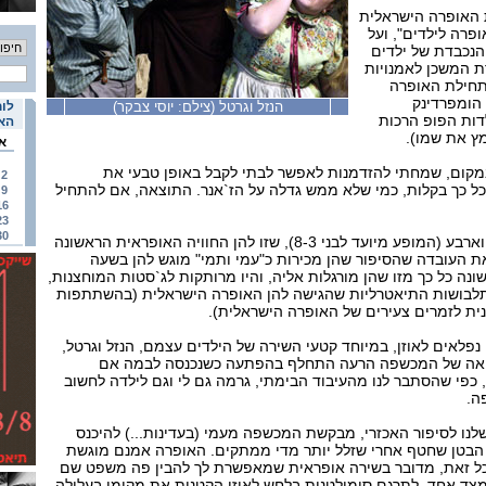
האופרה הישראלית
רה לילדים", ועל
הנכבדת של ילדים
ת המשכן לאמנויות
תחילת האופרה
 הומפרדינק
הנזל וגרטל (צילם: יוסי צבקר)
לוח
דות הפופ הרכות
האי
מץ את שמו).
א
 במקום, שמחתי להזדמנות לאפשר לבתי לקבל באופן טבעי את
2
כל כך בקלות, כמי שלא ממש גדלה על הז`אנר. התוצאה, אם להתחיל
9
16
23
30
שתי ילדות בנות שלוש ורבע וארבע (המופע מיועד לבני 8-3), שזו להן החוויה האופראית הראשונה
 את העובדה שהסיפור שהן מכירות כ"עמי ותמי" מוגש להן בשעה
ונה כל כך מזו שהן מורגלות אליה, והיו מרותקות לג`סטות המוחצנות,
לתלבושות התיאטרליות שהגישה להן האופרה הישראלית (בהשתתפות
נית לזמרים צעירים של האופרה הישראלית).
 נפלאים לאוזן, במיוחד קטעי השירה של הילדים עצמם, הנזל וגרטל,
בואה של המכשפה הרעה התחלף בהפתעה כשנכנסה לבמה אם
כפי שהסתבר לנו מהעיבוד הבימתי, גרמה גם לי וגם לילדה לחשוב
ה.
ו לסיפור האכזרי, מבקשת המכשפה מעמי (בעדינות...) להיכנס
ב הבטן שחטף אחרי שזלל יותר מדי ממתקים. האופרה אמנם מוגשת
בכל זאת, מדובר בשירה אופראית שמאפשרת לך להבין פה משפט שם
צד אחד, לתרגם סימולטנית בלחש לאוזן הקטנות את מקומן בעלילה,