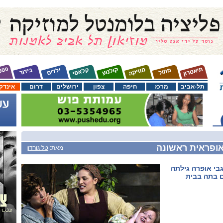
תל-אביב
מרכז
חיפה
צפון
ירושלים
דרום
אינדק
 אופראית ראשונה
מאת:
טל גורדון
גבי אופרה גילתה
ם בתה בבית