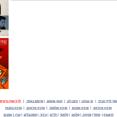
פוך לדף הבית
|
מי אנחנו
|
כתבו לנו
|
תנאי שימוש
|
פרסום באתר
|
לרכישת כרטיס
ארכיון אינדקס
|
ארכיון אמנים
|
ארכיון אולמות
|
ארכיון אירועים
|
ארכיון כתבות
תיאטרון
|
מחול
|
מוזיקה
|
קולנוע
|
קלאסי
|
ילדים
|
בידור
|
פסטיבלים
|
עניין
|
אמנים