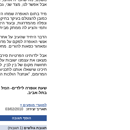
אבל אפשר לנו, מצד שני, גם
מיד בתום האופרה שמחו הזמ
כמובן להצטלם בעיקר בחיק
ונפלה מהמדרגות, ובעוד הי
ותמי והציע לה ממתק מבית
הדבר היחיד שהעיב על אחר 
אנשי האופרה למקם על מדרג
ומאחור כסאות להורים. מחש
אבל ילדותינו הפרטיות סי
מצאנו את עצמנו ישובות על
תחושת מקום של בין לבין, 
חיכינו שישאלו אותנו לתכני
המרומם, "אנחנו? הולכות היו
בתל-אביב.
למועדי מופעים >
:תאריך יצירה
03/02/2010
הוסף תגובה
תגובת גולשים
(1 תגובות)