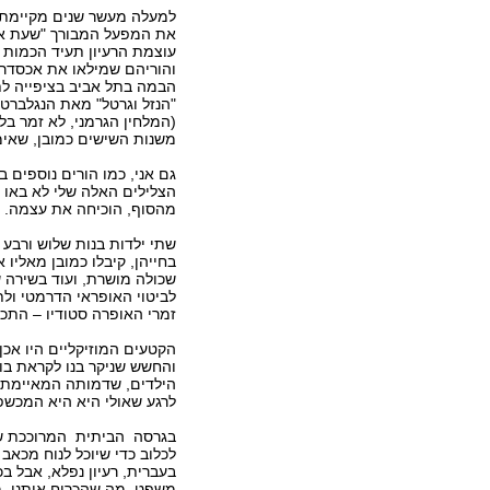
למעלה מעשר שנים מקיימת 
את המפעל המבורך "שעת אופ
עוצמת הרעיון תעיד הכמות 
והוריהם שמילאו את אכסדר
הבמה בתל אביב בציפייה ל
"הנזל וגרטל" מאת הנגלברט
(המלחין הגרמני, לא זמר בל
משנות השישים כמובן, שאי
גם אני, כמו הורים נוספים
הצלילים האלה שלי לא באו 
מהסוף, הוכיחה את עצמה.
בחייהן, קיבלו כמובן מאליו
שכולה מושרת, ועוד בשירה ש
לביטוי האופראי הדרמטי ו
זמרי האופרה סטודיו – התכ
הקטעים המוזיקליים היו אכן
והחשש שניקר בנו לקראת 
הילדים, שדמותה המאיימת, 
לרגע שאולי היא היא המכשפ
בגרסה הביתית המרוככת שלנ
לכלוב כדי שיוכל לנוח מכא
בעברית, רעיון נפלא, אבל 
משפט, מה שהכריח אותנו, מ