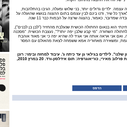
ה עצמה. ילדים גדולים יותר, בני שלוש ומעלה, הגיבו בהתלהבות,
אורך כל שיר, ודנו בינם לבין עצמם בתום ההצגה בנושא שהועלה על
 שמדובר, כאמור, בהצגה שרצה על הבמות כבר 11 שנה.
נתי הוא בנאום החתולה הכושית שנעלבת מהחזיר ("לבן בן לבנים"),
ך לחתולה השחורה. "מי קבע שלבן יפה יותר?", נעצבת הכושית. "מסכנה
 ואם אני אראה אותה אני אגיד לה שהיא יפה כי אני מאוד אוהבת
 אמת, ומשאירה מאחוריה אמא ששמחה לצאת מהאולם עם המסר
שלנו". לילדים בגילאי גן עד כיתה ג'. עיבוד למחזה ובימוי: רונן
גולדפרב פלד, מוזיקה: ליאת פרלוב מאירי, כוריאוגרפיה: תום אידלסון-ורד. 20 במרץ 2010,
הדפס