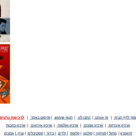
פוך לדף הבית
|
מי אנחנו
|
כתבו לנו
|
תנאי שימוש
|
פרסום באתר
|
לרכישת כרטיס
ארכיון אינדקס
|
ארכיון אמנים
|
ארכיון אולמות
|
ארכיון אירועים
|
ארכיון כתבות
תיאטרון
|
מחול
|
מוזיקה
|
קולנוע
|
קלאסי
|
ילדים
|
בידור
|
פסטיבלים
|
עניין
|
אמנים