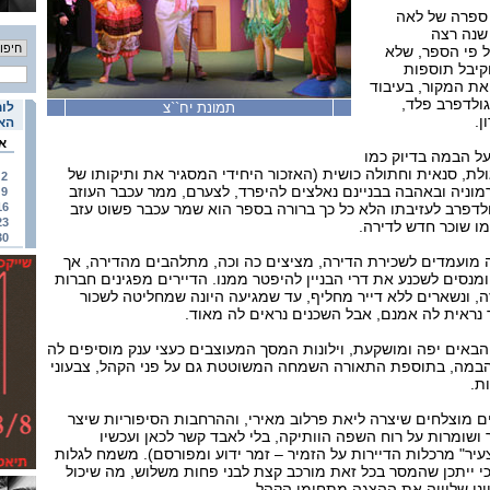
ר ספרה של לאה
לדברג "דירה להשכיר". 11 שנה רצה
ל פי הספר, שלא
וקיבל תוספות
ת המקור, בעיבוד
גולדפרב פלד,
תמונת יח``צ
לוח
ן.
האי
א
על הבמה בדיוק כמו
ולת, סנאית וחתולה כושית (האזכור היחידי המסגיר את ותיקותו של
2
מוניה ובאהבה בבניינם נאלצים להיפרד, לצערם, ממר עכבר העוזב
9
לדפרב לעזיבתו הלא כל כך ברורה בספר הוא שמר עכבר פשוט עזב
16
23
ו שוכר חדש לדירה.
30
 מועמדים לשכירת הדירה, מציצים כה וכה, מתלהבים מהדירה, אך
ומנסים לשכנע את דרי הבניין להיפטר ממנו. הדיירים מפגינים חברות
, ונשארים ללא דייר מחליף, עד שמגיעה היונה שמחליטה לשכור
 נראית לה אמנם, אבל השכנים נראים לה מאוד.
אים יפה ומושקעת, וילונות המסך המעוצבים כעצי ענק מוסיפים לה
במה, בתוספת התאורה השמחה המשוטטת גם על פני הקהל, צבעוני
ת.
ם מוצלחים שיצרה ליאת פרלוב מאירי, וההרחבות הסיפוריות שיצר
ושומרות על רוח השפה הוותיקה, בלי לאבד קשר לכאן ועכשיו
צעיר" מרכלות הדיירות על הזמיר – זמר ידוע ומפורסם). משמח לגלות
י ייתכן שהמסר בכל זאת מורכב קצת לבני פחות משלוש, מה שיכול
ני שליווה את ההצגה מתחומי הקהל.