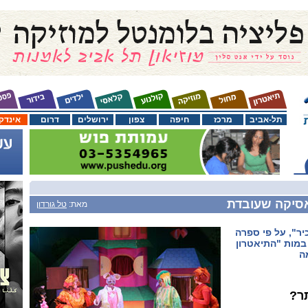
תל-אביב
מרכז
חיפה
צפון
ירושלים
דרום
אינדק
אסיקה שעובדת
מאת:
טל גורדון
שכיר", על פי ספרה
במות "התיאטרון
ה
תר?