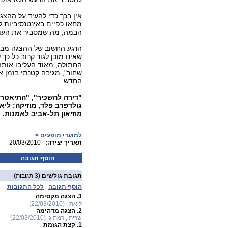
אין בכך כדי להעיד על ההצג
מחאו כפיים באינטנסיביות ל
הבמה, מה שמסביר את העובדה
הרגע החשוב של ההצגה מבחי
שאינו מוכן לגור קרוב כל כ
החתולה, מאוד העליבו אותה,
שחור", מגיבה קטנתי בזמן
החדש.
"דירה להשכיר", "התיאטרון 
מוזיאון תל-אביב לאמנות.
למועדי מופעים >
:תאריך יצירה
20/03/2010
הוסף תגובה
תגובת גולשים
(3 תגובות)
הוסף תגובה
לכל התגובות
3.
הצגה מקסימה
ליאת , (22/03/2010)
2.
הצגה מדהימה
שרית , רמת גן (22/03/2010)
1.
קצת הגזמת