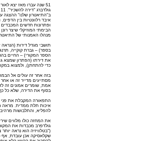
51 שנה עברו מאז יצא לאו
גו
ב"התיאטרון שלנו" ההצגה ע
איבד רלוונטיות בין הדפים, 
ופתרונות חדשים המכבדים א
הבימתי המוזיקלי שיצר רונן 
מנהלו האמנותי של התיאטרו
תושבי מגדל דירות (הנראה 
בספר) – גברת קוקייה, תרנג
הספר המקורי) – החיים בהר
את דירתו (הפתרון שמצא גו
כדי להתחתן), ולמצוא במקומ
בזה אחר זה עולים אל הבמה
מסתייגים מדייר זה או אחר 
אמת, שומרים אמונים זה לזה
בסוף את הדירה, שלא כל כך
התפאורה המקבלת את פני הב
איכות תלת ממדית. מראה ה
להפליא, והתלבושות מרהיבו
את המחזה כולו מלווים שירי
גולדפרב מכבדות את המקור 
("בטלוויזיה הוא נראה יותר 
שקלאסיקה אכן עובדת, אף כ
להסביר את הרעש הלא אופיי