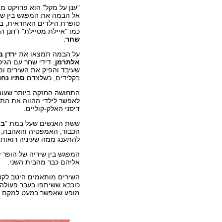
"ענן על מקל" הוא פרויקט מ
אל הבמה את המפגש בין שי
סופרת הילדים האחראית, בי
כמו "איילת מטיילת" ו"חנן הג
שחר
.
על הבמה תמצאו את
ירדן ב
אלתרמן
, דידי שחר עם הגיט
שעיבד והפיק את השירים ומ
בקלידים, כשלצדם
סתיו נחו
התחושה החזקה ביותר שעובר
לאפשר לילדי ההווה את התו
דיסני האלק-קוליים.
ששת האנשים שעל במת "
בי
הכבוד, האמפטיה והאהבה, ו
להתענג ממה שעיניה רואות 
המפגש בין שיריה של הופר ל
אליהם כבר מהבית השני.
השירים מותאמים היטב לקו
כוכבא ששיתפו בעבר פעולה 
מופע שאפשר כמעט למקם אותו