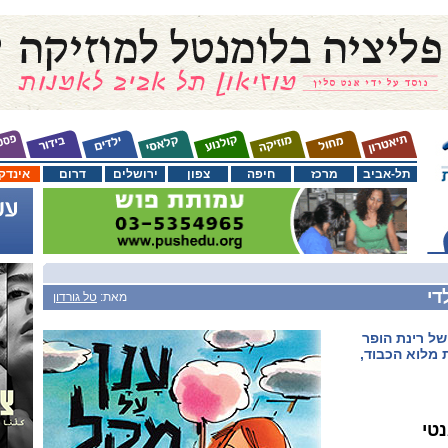
תל-אביב
מרכז
חיפה
צפון
ירושלים
דרום
אינדק
די
מאת:
טל גורדון
ל רינת הופר
 מלוא הכבוד,
נטי