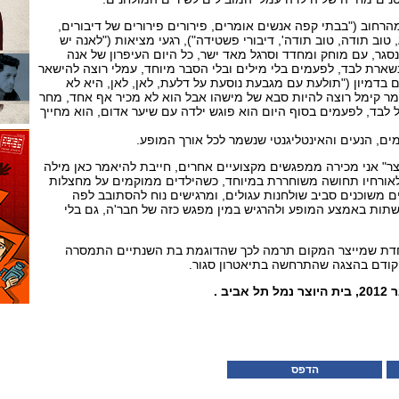
רחוב ("בבתי קפה אנשים אומרים, פירורים פירורים של דיבורים,
טוב תודה, טוב תודה', דיבורי פשטידה"), רגעי מציאות ("לאנה יש
סגר, עם מוחק ומחדד וסרגל מאד ישר, כל היום העיפרון של אנה
שארת לבד, לפעמים בלי מילים ובלי הסבר מיוחד, עמלי רוצה להישאר
 בדמיון ("תולעת עם מגבעת נוסעת על דלעת, לאן, לאן, היא לא
"מר קימל רוצה להיות סבא של מישהו אבל הוא לא מכיר אף אחד, מחר
ל לבד, לפעמים בסוף היום הוא פוגש ילדה עם שיער אדום, הוא מחייך
ים, הנעים והאינטליגנטי שנשמר לכל אורך המופע.
ר" אני מכירה ממפגשים מקצועיים אחרים, חייבת להיאמר כאן מילה
לאורחיו תחושה משוחררת במיוחד, כשהילדים ממוקמים על מחצלות
 משוכנים סביב שולחנות עגולים, ומרגישים נוח להסתובב לפה
שתות באמצע המופע ולהרגיש במין מפגש כזה של חבר'ה, גם בלי
וחדת שמייצר המקום תרמה לכך שהדוגמת בת השנתיים התמסרה
ן קודם בהצגה שהתרחשה בתיאטרון סגור.
הדפס