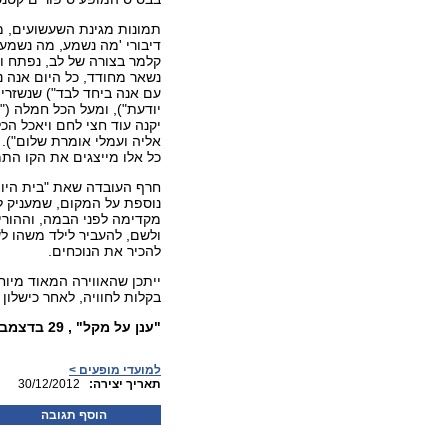
תמונות מגינת השעשועים, מה
דיבורי 'מה נשמע, מה נשמע, 
קלמר בצורה של לב, נפתח ונ
נשאר מחודד, כל היום אנה נ
עם אנה ביחד לבד") שנשזרים
יודעת"), ומעל הכל חמלה (
יקנה עוד חצי לחם ויאכל הכ
אליה ועמלי אומרת שלום").
כל אלו מייצגים את הקו התמ
חרף העובדה שאת "בית היוצ
נוספת על המקום, שמעניק 
מקדימה לפני הבמה, וההורים
ולשם, להעביר לילד משהו ל
להכיר את הנוכחים.
ייתכן שהאווירה המאוד מי
בקלות לחוויה, לאחר כישלו
"ענן על מקל" , 29 בדצמבר 2012, בית היוצר נמל תל אביב .
למועדי מופעים >
:תאריך יצירה
30/12/2012
הוסף תגובה