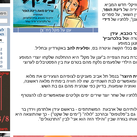
וזיקלי חדש המביא
ריה של
רינת הופר
,
ן השאר, על ספרים
נן", ללחניו של
דידי
ענן על מקל (יח``צ)
לוח
ר כוכבא
,
עידן
האי
רה ו
טל בלכרוביץ'
א
נגן במופע
ם
בכלי הקשה וגיטרה בס, ו
סלעית להב
באקורדיון ובחליל.
2
9
ת בעת הצפייה ב"ענן על מקל" היא ההחלטה שלקחו יוצרי המופע
16
ם הילדי שלפעמים נלקח מהם בטרם עת בין הפסטיבלים לערוצי
23
30
ת היוצר
" בנמל תל אביב מעניקים לצופיהם הצעירים את מלוא
מאפשרים לבת השנתיים, שזו לה חוויה בימתית מלאה ראשונה,
ואוזניה שומעות, בדיוק כפי שנהנית מהם גם בת השש.
לחניו של שחר יוצר שירים יפים וקליטים שמאפשרים לנו להצטרף
לותיהם של ארבעת המשתתפים - בראשם עידן אלתרמן וירדן בר
גם ב"פלטפוס" ובהרכב "לולה" ("ימים של שקט") - כך שהתוצאה היא
 בגזרה שבין "והילד הזה הוא אני" לבין "התרנגולים".