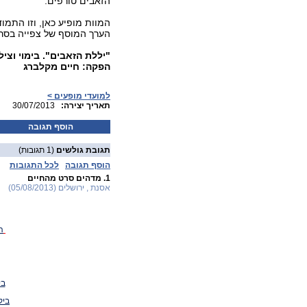
הזאבים טורפים.
המוות מופיע כאן, וזו התמוד
הערך המוסף של צפייה בסרט 
"יללת הזאבים". בימוי וצי
הפקה: חיים מקלברג
למועדי מופעים >
:תאריך יצירה
30/07/2013
הוסף תגובה
תגובת גולשים
(1 תגובות)
הוסף תגובה
לכל התגובות
1.
מדהים סרט מהחיים
אסנת , ירושלים (05/08/2013)
ה
בי
ביק