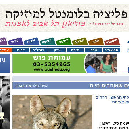
תל-אביב
מרכז
חיפה
צפון
ירושלים
דרום
אינדק
ים שאוהבים חיות
מאת:
הילה אהרון בריק
תי הראשון הלהיב
רף כמה סצינות
נמה סיטי ראשון
מויות ממיטב סרטי