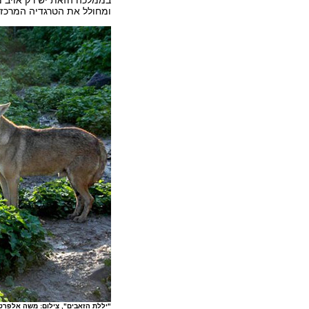
בממלכה הזאת יש רק אויב מ
ומחולל את הטרגדיה המרכזית
"יללת הזאבים", צילום: משה אלפרט