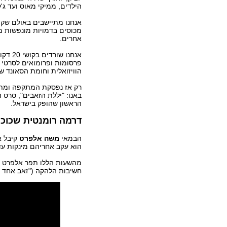
הילדים, ממיקי מאוס ועד ג'ק 
אנחנו מתיישבים באולם שקיר
מכוסים בדמויות מונפשות 
אחרים.
אנחנו שור
פרסומות ופרומואים לסרטי 
הוויזואלית וחומת הסאונד ש
רק אז נפסקת המתקפה ומת
באנו: "יללת הזאבים", סרט 
הראשון שהופק בישראל.
דרמה רומנטית שכוכב
הבמאי
משה אלפרט
קיבל א
הוא עקב אחריהם מינקות עד
מהשעות הללו תפר אלפרט את
חשיבות הלהקה ("זאב אחד זה