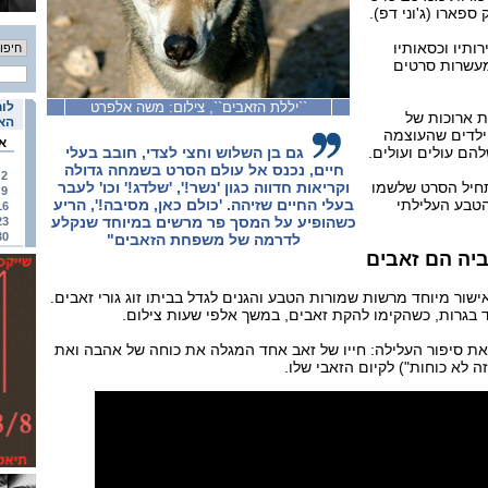
ספארו (ג'וני דפ).
ותיו וכסאותיו
מעשרות סרטים
``יללת הזאבים``, צילום: משה אלפרט
לוח
דים בקושי 20 דקות ארוכות של
האי
ילדים שהעוצמה
א
להם עולים ועולים.
גם בן השלוש וחצי לצדי, חובב בעלי
חיים, נכנס אל עולם הסרט בשמחה גדולה
2
חיל הסרט שלשמו
וקריאות חדווה כגון 'נשר!', 'שלדג!' וכו' לעבר
9
הטבע העלילתי
בעלי החיים שזיהה. 'כולם כאן, מסיבה!', הריע
16
כשהופיע על המסך פר מרשים במיוחד שנקלע
23
30
לדרמה של משפחת הזאבים"
יה הם זאבים
ישור מיוחד מרשות שמורות הטבע והגנים לגדל בביתו זוג גורי זאבים.
 בגרות, כשהקימו להקת זאבים, במשך אלפי שעות צילום.
 סיפור העלילה: חייו של זאב אחד המגלה את כוחה של אהבה ואת
 לא כוחות") לקיום הזאבי שלו.