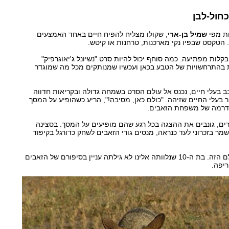
כחול-לבן
ות מפי
שמיל בן-ארי
, שקולו מצליח להפיח חיים באחד האמצעים
 הטקסט שבפיו נקי מארכנות, טרחנות או קיטש.
קלות מפתיעה. כמה סוחף יכול להיות סרט "נשיונל ג'יאוגרפיק"
ת בהתרחשויות של הטבע בכאן ועכשיו שמנותקים מכל מה שמוגדר
בב בעלי חיים, נכנס אל עולם הסרט בשמחה גדולה ובקריאות חדווה
לעבר בעלי החיים שזיהה. "כולם כאן, מסיבה!", הריע כשהופיע על המסך
דרמה של משפחת הזאבים.
רים, גונבים את ההצגה בכל רגע שהם מופיעים על המסך. בסצינה
ר בזכרוני לעד כנראה, מנסים גורי הזאבים לשחק כדורגל בקיפוד
אבל לא כל ילד מתחבר לעולם הזה. בת ה-10 שנלוותה אלינו לא גילתה עניין בסיפורם של הזאבים
יפה.