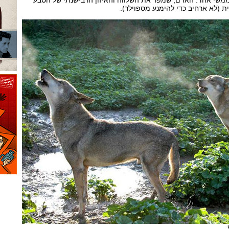
משי אחד: האדם, שמפר את השלווה והאיזון הרב-שנתי של הטבע
 (לא ארחיב כדי להימנע מספוילר).