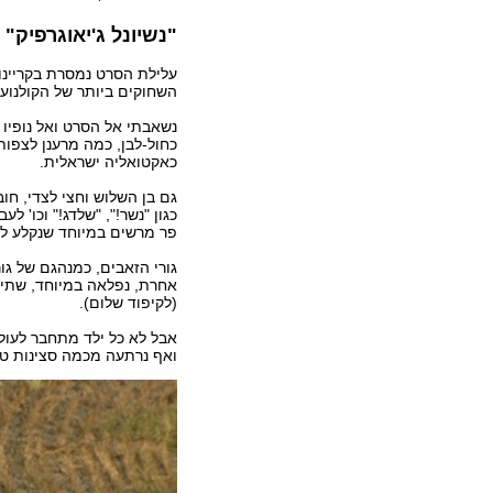
"נשיונל ג'יאוגרפיק" 
עלילת הסרט נמסרת בקריינ
השחוקים ביותר של הקולנוע.
נשאבתי אל הסרט ואל נופיו ב
כחול-לבן, כמה מרענן לצפו
כאקטואליה ישראלית.
גם בן השלוש וחצי לצדי, חו
כגון "נשר!", "שלדג!" וכו' 
פר מרשים במיוחד שנקלע ל
גורי הזאבים, כמנהגם של גו
אחרת, נפלאה במיוחד, שתישמ
(לקיפוד שלום).
ואף נרתעה מכמה סצינות טר