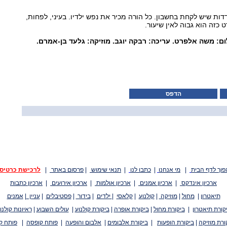
דות שיש לקחת בחשבון. כל הורה מכיר את נפש ילדיו. בעיני, לפחות,
כזה הוא גבוה לאין שיעור.
לום: משה אלפרט. עריכה: רבקה יוגב. מוזיקה: גלעד בן-אמרם.
הדפס
פוך לדף הבית
|
מי אנחנו
|
כתבו לנו
|
תנאי שימוש
|
פרסום באתר
|
לרכישת כרטיס
ארכיון אינדקס
|
ארכיון אמנים
|
ארכיון אולמות
|
ארכיון אירועים
|
ארכיון כתבות
תיאטרון
|
מחול
|
מוזיקה
|
קולנוע
|
קלאסי
|
ילדים
|
בידור
|
פסטיבלים
|
עניין
|
אמנים
קורת תיאטרון
|
ביקורת מחול
|
ביקורת אופרה
|
ביקורת קולנוע
|
עולים השבוע
|
ראיונות קולנו
ורת מוזיקה
|
ביקורת הופעות
|
ביקורת אלבומים
|
אלבום והופעה
|
פותח קופסה
|
פותח ק