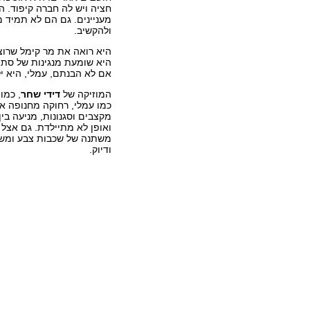
חציה ויש לה חברה קיפוד. ה
מעניינים. גם הם לא תמיד מ
ולהקשיב.
היא רואה את מר קימל שרוצ
היא שומעת מנגינות של סתי
אם לא הבנתם, עמלי, היא י
המוזיקה של
דידי שחר
, כמו
כמו עמלי, רחוקה מחנופה או
מקצבים וסגנונות, מניעה בי
ואופן לא מתיילדת. גם אצל ש
משתנה של שכבות צבע ומשח
ודיוק.