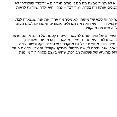
יא לא תמיד מבינה מה הם אומרים הגדולים – "דיבורי פשטידה" לא
בינים אותה וזה בסדר. ועוד דבר – עמלי, היא ילדה שיודעת לראות
ה להיות סבא של מישהו ולא מכיר אף אחד ואת אנה שנשארת לבד.
ו באקורדיון. היא רואה את הגדולים ממהרים וממהרים לשום מקום.
לדה שיוצאת מהקווים.
 השירים של הופר שהם למעשה וינייטות קטנות של חיים, או אם תרצו
 השתדלות. היא מגוונת מאד, מדלגת בין הרמוניות, מלודיות,
ן מצבי רוח, מחויכת אבל גם מנוקדת במלנכוליה דקה ובשום צורה
חר, אגב, נדמה לי, שה"מכחול" מעדיף אקוורל וזה עדין ורך עם פיזור
ק מתעתע של פשטות מבורכת, שהיא בעצם מסווה ליד מיומנת