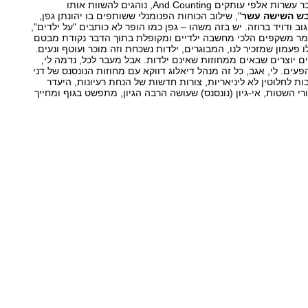
מאז צאתו של האלבום, שמכר עשרות אלפי עותקים And Counting, נוהגים להשוות אותו
ש השישה עשר
", שילוב הכוחות הפנומנלי ששותפים בו יהונתן גפן,
י גוב ודויד ברוזה. יש בזה משהו – גפן כמו הופר לא כותבים "על ילדים",
ומר משקפים הלכי מחשבה ילדיים ומקופלת בתוך הדבר נקודת מבטם
ו פעמון שמזכיר לנו, המבוגרים, ילדות נשכחת וזה מוכר ועוטף ונעים.
 יוצרים שבאים ממחוזות שאינם ילדות. אבל מעבר לכל, נדמה לי,
עים. לי, אגב, כל זה מנהל דיאלוג דווקא עם מחוזות הנונסנס של דני
ות לחלוטין לא ליניאריות, צורות חדשות של הנחת רעיונות, היעדר
 השטות, אי-גיון (נונסנס) שעושה הרבה הגיון, מתפשט בגוף ומחייך