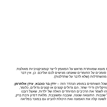
מוצא שמוותרת מראש על המאמץ לייצר קומוניקטיביות מאולצת.
סומכים על החומרים שאנחנו מגישים לכם ועליכם. כן, אין דבר
 מהשתדלות (שלא לדבר על שתדלנות).
 שכל השותפים במופע הנהדר הזה –
ירדן בר כוכבא
,
עידן אלתרמן
,
יקלית) ודידי שחר, הם גדולים קטנים או קטנים גדולים, כלומר,
ו לשמר את הרכיבים המיוחדים האלה של ילדות, שאצל רובנו
 שכבות. התוצאה שנונה, שובבה ומשובבת, מלאת דמיון ורבת ברק,
ו לשעה קלה את האמונה ואת היכולת להביט גם במוכר בפליאה