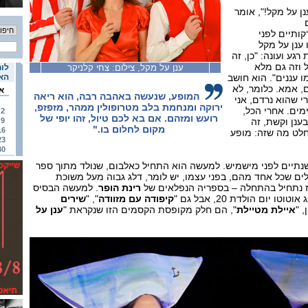
נן על מקל!", אומר
קותיים לפני
ענן על מקל
רגע ועונה: "כן, זה
 וזה גם מלא
ענן על מקל, צילום: צחי קלניקר
לוח
 עננים". הוא חושב
האי
ם, אמא. כלומר, לא
א
המופע, שנעשה באהבה רבה, הוא ריאה
י שהוא נרדם, אני
ירוקה ומנחמת בלב מטרופולין ממהר, מזפזפ,
ים. אחרי הכל,
2
רועש ומזהם. אם בא לכם טיול, זהו יופי של
ענן וקשת, זה
9
מקום לחלום בו."
16
חלט מה שזה: מופע
23
30
שנתיים לפני מישמיש. למעשה הוא התחיל כאלבום, שנולד מתוך ספר
ים שכל אחד מהם, בפני עצמו, יש לומר, דלג גבוה מעל משוכת
ז נתחיל בהתחלה – בספריה הנפלאים של
רינת הופר
. למעשה הבסיס
וטוטו יום הולדת 20, אבל גם "
קיפודה עם מזוודה
", "
שירים
, "
איילת מטיילת
", הם חלק מקופסת הקסמים הזו שנקראת "
ענן על