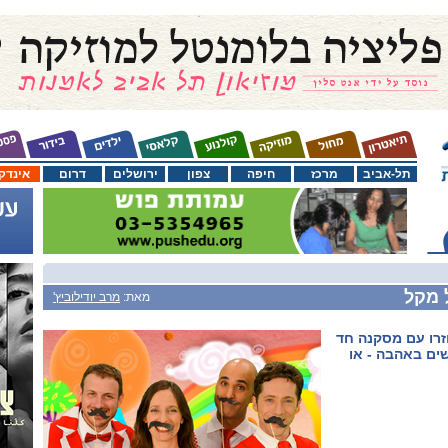
תל-אביב
מרכז
חיפה
צפון
ירושלים
דרום
אינדק
 מקל
מאת:
מרב יודילוביץ'
וחזרו עם מסקנה חד
ים באהבה - או