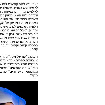
"אני יודע למה קוראים לזה ע
לי מישמיש בטונים ששמורים
לגילויים-מיוחדים-במיוחד, ד
שנרדם. "זה פשוט מתוק כמו 
שאכלנו בפורים!". אני חושבת 
באמת מתוק כמו ענן על מקל
חלומות שעפים לנו בראש כמו
ומדייק: "אבל רק עננים לבני
אפורים של גשם. נכון?". אחר
חושבת שגם ענני גשם מתאימ
הם הלוא יוצרים את הקשת ב
בהחלט קסום וקסום, זה בה
קסם.
המופע "
ענן על מקל
" נולד 
או בעצם ספרים - מלא גלגול
היצירה המיטבית לילדים. א
הוא "
ציידת הנמשים
", שחוגג א
מקופסאות גפרורים
" וכמובן
מקל
".