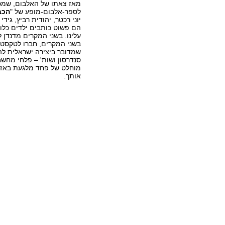
לספר-אלבום-מופע של "
הכב
יוני רכטר, יהודית רביץ, גיד
הם פשוט כותבים ילדים כל
עלינו. בשני המקרים מדנדן ל
בשני המקרים, חברו לטקסטים
שמדובר ביצירה ישראלית להפ
סנדרסון ושות' – פלחי מחשב
מוחלט של פחד מלגעת באזורי
אותך.