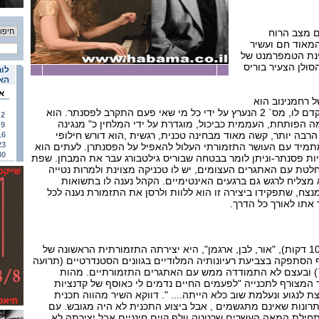
ם מצב הרוח
המאוד חם ועשיר
חינת הטמפרמנט של
הסולן הצעיר בוריס
לוח
האי
א
`רטו לפסנתר מס` 3 של רחמנינוב הוא
הרבה פחות פופולרי מזה שקדם לו, מס` 2 הנערץ על ידי כל מי שאי פעם התקרב לפסנתר. הוא
2
 הפותחת, העממית כביכול, מוגדרת על ידי המלחין כ" מנגינה
9
רבה יותר, קשה מאוד מבחינה טכנית, רגשית ,הוא דורש חילופי
16
23
מיד עם העושר התזמורתי העלול להאפיל על הפסנתרן. לעתים הוא
30
ת פסנתר-וניתן לומר בבטחה שבוריס גילטבורג עבר את המבחן. שפת
לטת עם האתגרים העצומים, יש לו טכניקה מצוינת ולמרות נטייה
מצליח לרגש גם ברגעים האינטימיים. הקהל נענה לו בתשואות
נצח, שתפקידו ביצירה זו הוא ללוות ולרסן את התזמורת נענה לכל
 אתו לאורך כל הדרך.
היצירה הישראלית הקצרה (10 דקות), "אור, לבן, ארגמן", היא יצירתה התזמורתית הראשונה של
ף הסתפקה בצביעת רעיונותיה המלודיים בגוונים הסטנדרטיים (תרועה
ו`) ובעצם לא התמודדה ממש עם האתגרים התזמורתיים. מהות
 המצורף לתכנייה "לפעמים החיים נדמים לי כאוסף של קדנציות
 לנגוע ונעלמת שוב כלא הייתה.... ". דווקא השיר מהווה תכנית
תרונות שאינם מתגשמים , אבל ביצוע התכנית לא היה מגובש. עם
ן תחילת המאה העשרים שרטטה וולף קוים חינניים אבל יצירתה לא