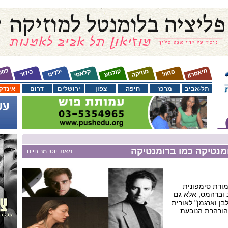
תל-אביב
מרכז
חיפה
צפון
ירושלים
דרום
אינדק
מנטיקה כמו ברומנטיקה
מאת:
יוסי מר חיים
מורת סימפונית
ב וברהמס, אלא גם
בן וארגמן" לאורית
הורהרת הנובעת