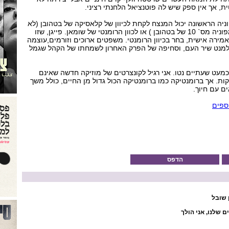
, אך אין ספק שיש לה פוטנציאל הלחנתי רציני.
יה הראשונה יכול המנצח לקחת לכיוון של קלאסיקה של בטהובן (לא
לחינם נהגו לכנות אותה סימפוניה מס` 10 של בטהובן ) או לכוון הרומנטי של שומאן. פייגן, שזו
מירה אישית, בחר בכיוון הרומנטי. משפטים ארוכים וזורמים,עוצמה
למנט שיר העם, וסחיפה של הפרק האחרון לשמחתו של הקהל שגמל
כמעט שעתיים נטו. אני רגיל לקונצרטים של מוזיקה חדשה שאינם
ות. אך ברומנטיקה כמו ברומנטיקה הכול גדול מן החיים, כולל משך
ם עם חיוך.
ספים
הדפס
 שובל
 שלנו, אני הולך