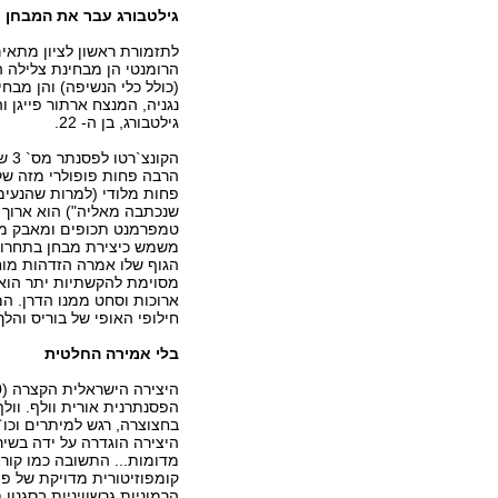
גילטבורג עבר את המבחן
לתזמורת ראשון לציון מתאי
הרומנטי הן מבחינת צלילה 
(כולל כלי הנשיפה) והן מב
נגניה, המנצח ארתור פייגן ו
גילטבורג, בן ה- 22.
הקונצ
פחות מלודי (למרות שהנעימה
שנכתבה מאליה") הוא ארוך ה
טמפרמנט תכופים ומאבק מת
משמש כיצירת מבחן בתחרויו
הגוף שלו אמרה הזדהות מוח
מסוימת להקשתיות יתר הוא 
ארוכות וסחט ממנו הדרן. המ
חילופי האופי של בוריס והלך
בלי אמירה החלטית
הפסנתרנית אורית וולף. וול
בחצוצרה, רגש למיתרים וכ
היצירה הוגדרה על ידה בשיר
מדומות... התשובה כמו קורצת
קומפוזיטורית מדויקת של פ
הרמוניות גרשוויניות בסגנו