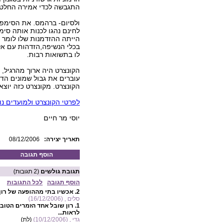
התגבשה לכדי אמירה החלטית
ולסיום- ברהמס. את הסימפונ
הייתה ההזדמנות שלו לומר א
בכלי הנשיפה,הזדהות עם א
לו בתשואות רבות.
הקונצרט היה ארוך מהרגיל, 
עוברים את גבול שמונים הדק
הקונצרט. מקונצרט כזה יוצאי
לפרטי הקונצרט ולמועדים נו
יוסי מר חיים
:תאריך יצירה
08/12/2006
הוסף תגובה
תגובת גולשים
(2 תגובות)
הוסף תגובה
לכל התגובות
2.
אכשיו בתי מההופעה של רון
סלים , (16/12/2006)
1.
רון שובל אחד הזמרים הטובים
לראות...
גדי , (10/12/2006)
(לת)