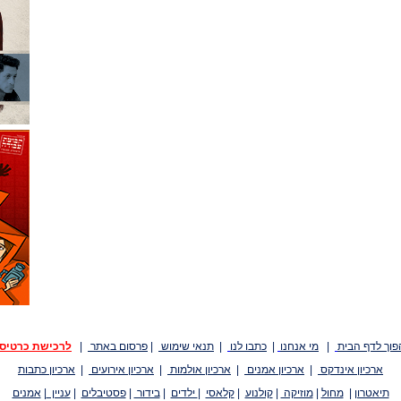
פוך לדף הבית
|
מי אנחנו
|
כתבו לנו
|
תנאי שימוש
|
פרסום באתר
|
לרכישת כרטיס
ארכיון אינדקס
|
ארכיון אמנים
|
ארכיון אולמות
|
ארכיון אירועים
|
ארכיון כתבות
תיאטרון
|
מחול
|
מוזיקה
|
קולנוע
|
קלאסי
|
ילדים
|
בידור
|
פסטיבלים
|
עניין
|
אמנים