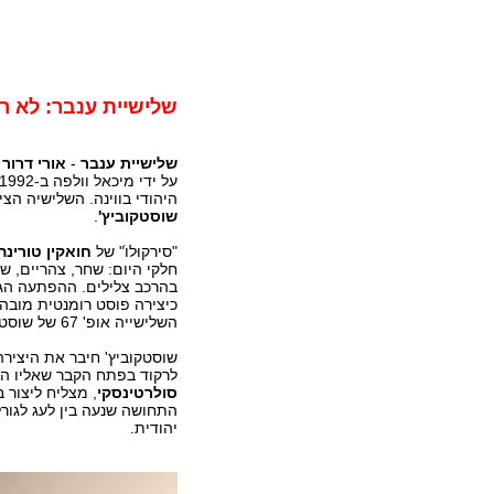
שלישיית ענבר: לא ר
שלישיית ענבר
-
אורי דרור
ב
היהודי בווינה. השלישיה הצ
שוסטקוביץ'
.
"סירקוּלוֺ" של
חואקין טורינה
חלקי היום: שחר, צהריים, ש
בהרכב צלילים. ההפתעה הגד
כיצירה פוסט רומנטית מובה
השלישייה אופ' 67 של שוסטקוביץ' .
שוסטקוביץ' חיבר את היציר
לרקוד בפתח הקבר שאליו הם 
סולרטינסקי
, מצליח ליצור
התחושה שנעה בין לעג לגורל,
יהודית.