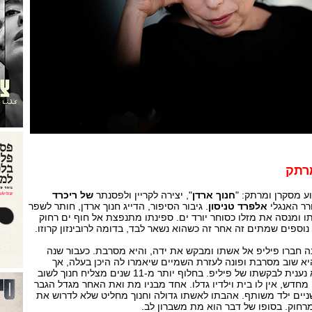
מרתק
 מסקרן ומרתק: "
חנוך ארדן
", יצירה לקריין ולפסנתר
של ריכרד
ר האנגלי
אלפרד טניסון
. גיבור הסיפור, הדייג חנוך ארדן, חותר לשפר
ומנסה את מזלו כסוחר יורד ים. ספינתו מתנפצת אל חוף ים רחוק
נוספים שמתים זה אחר זה כשהוא נשאר לבד, בדומה לרובינזון קרוזו.
ה חברו פיליפ אל אשתו ומבקש את ידה, והיא מסרבת. כעבור שנה
יא שוב מסרבת ופונה לעזרת השמיים שיאמרו לה היכן בעלה, אך
השמים שותקים ולבסוף היא נענית לבקשתו של פיליפ. בחלוף יותר מ-11 שנים מצליח חנוך לשוב
חדש, אין לו בית וילדיו גדלו. אחד מבניו מת ואת האחר מגדל הגבר
ניים ילד משותף. אהבתו לאשתו גדולה וחנוך מחליט שלא לדרוש את
רחוק. בסופו של דבר הוא מת משברון לב.