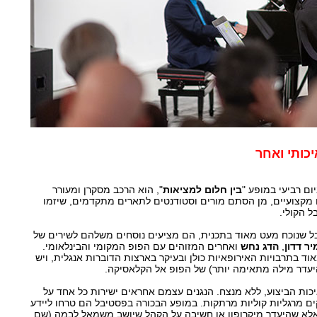
יכותי ואחר
ום רביעי במופע "
בין חלום למציאות
", הוא הרכב מסקרן ומעורר
ם מקצועיים, מן הסתם מורים וסטודנטים לתארים מתקדמים, שיזמו
 הקולי.
ל שנוכח מעט מאוד בתכנית, הם מציעים נוסחים משלהם לשירים של
ר דדון
,
הדג נחש
ואחרים המזוהים עם הפופ המקומי והבינלאומי.
וד בתרבויות האירופאיות כולן ובעיקר בארצות הדוברות אנגלית, ויש
היעדר מילה מתאימה יותר) של הפופ אל הקלאסיקה.
כות הביצוע, ללא מנצח. הנגנים עצמם אחראים ישירות כל אחד על
ים מרגליות קוליות מרתקות. במופע הבכורה בפסטיבל הם טרחו ליידע
אלא שהיעדר מיקרופון או חשיבה על הקהל שיושב משמאל לבמה (שם