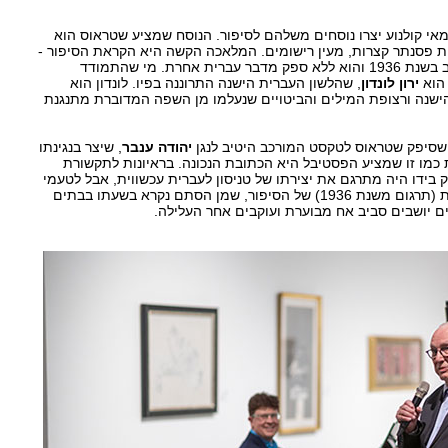
מאי קולנוע יצרו נוסחים משלהם לסיפור. הנוסח שמציע שטראוס הוא
 פסנתר קצרות, מעין רישומים. המלאכה הקשה היא הקראת הסיפור -
התרגום הקיים בעברית נכתב בשנת 1936 והוא ללא ספק מדבר עברית אחרת. מי שהתמודד
הוא
ירון לונדון
, שהלשון העברית הישנה התרוננה בפיו. לונדון הוא
 הישנה ורצופת המילים והביטויים שנעלמו מן השפה המדוברת מתנגנת
שסיפק שטראוס לטקסט המורכב היטיב לנגן
יהודה ענבר
, שיצר בנגינתו
כמו זו שמציע הפסטיבל היא הכתובת הנכונה. בראיונות לתקשורת
ק בידו היה מתרגם את יצירתו של טניסון לעברית עכשווית, אבל לטעמי
יש חן מיוחד ללשון המוקדמת (תרגום משנת 1936) של הסיפור, שמן הסתם נקרא בשעתו בבתים
ם יושבים סביב אח מבוערת ועוקבים אחר העלילה.