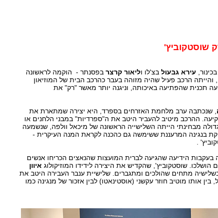
ק שוסטקוביץ'
כינור,
עירא גבעול
בצ'לו ו
ליאור קרצר
בפסנתר - הוקמה לראשונה
על ידי מיכאל וולפה ב-1992, והייתה הרכב פעיל שהיה מזוהה בעבר כהרכב הבית של המוזיאון
יעה תכנית שהפתיעה באיכותה, וניגנה יותר מאשר "רק" את
, שנכתבה ערב מלחמת האזרחים בספרד, היא יצירה שמתארת את
קיעה. ההרכב מיטיב להעביר היטב את ה"ספרדיות" במבני הלחנים או
ולה מבחינתי הייתה השלישייה הראשונה של מיכאל וולפה, שנשמעה
קת בנגינה המרעננת ששימשה גם כהכנה לקראת המנה העיקרית -
ה בעקבות הידיעה שהגיעה לברית המועצות שהנאצים הכריחו אנשים
הושלכו. שוסטקוביץ', שהקדיש את היצירה לידידו המוזיקולוג
איוון
 בשלישיה מתחים שהולכים ומתגברים. שלישיית ענבר העבירה היטב את
 בין אותו מוטיב חוזר עקשני (אוסטינאטו) לבין אזכור של מנגינה כמו