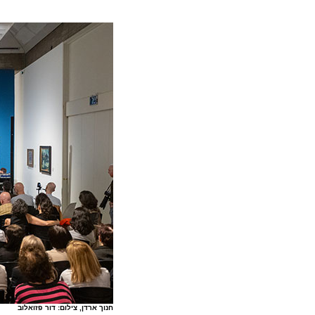
חנוך ארדן, צילום: דור פזואלוב