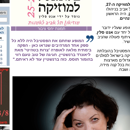
מוזיקה
ה-27
,
אביב בניהולו
, היה הראשון
נהיים
.
פע שעליו ידובר
תמונת יחסי ציבור
לוח
 יחד עם
אנט סלין
,
האי
יתוף פעולה שהניב
א
המופע שחתם את הפסטיבל היה ללא כל
שיר.
ספק אחד המרהיבים שנראו כאן - הפקה
2
בימתית מלאה לאופרה 'צרות בטהיטי' מאת
הפסטיבל בהובלתה
9
ליאונרד ברנשטיין. חגיגה של טוב טעם רווי
קה בישראל לסולנים
16
בהומור תוסס. כזה ברנשטיין עוד לא ראיתם."
23
גדולים מארצות
30
ות בכל קנה מידה,
יה ושבח.