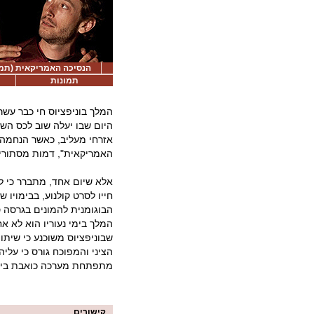
הנסיכה האמריקאית (תמונ
תמונות
המלך בוניפציוס חי כבר עשר
היום שבו יעלה שוב לכס השל
אזרחי מעליב, כאשר הנחמה ה
האמריקאית", דמות מסתורית
אלא שיום אחד, מתברר כי ל
חייו לסרט קולנוע, בבימויו ש
הבוגומנית להמונים בגרסה 
המלך בימי נעוריו הוא לא אח
שבוניפציוס משוכנע כי שיתו
הציני והמפוכח גורס כי עלי
מתפתחת מערכה כואבת בין א
קישורים