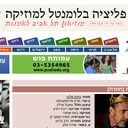
תל-אביב
מרכז
חיפה
צפון
ירושלים
דרום
אינדק
(חוזרת)
מאת
:
נסים אלוני
בימוי
: מרט פרחומובסקי
עיצוב חלל
: פאבל קרלין
תחקיר ועריכה
: רונה דורון
מוזיקה
: בועז שחורי
כוריאוגרפיה
: מאיה קופצ`יק
עיצוב תאורה
: נדב ברנע
ע. במאי
: שירה עלון