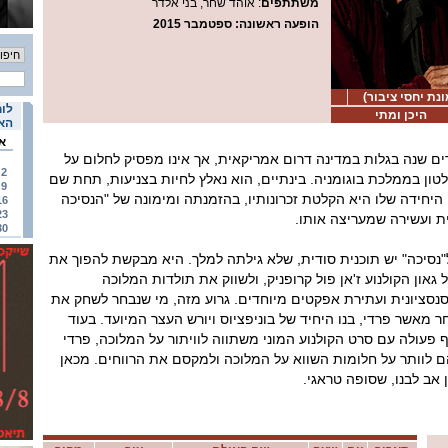
משתתפים
: אוהד שחר, בני אלדר
הופעה ראשונה
: ספטמבר 2015
ת יחסי ציבור)
לוח
היכן ומתי
האי
א
ים שנה בגלות במדינה דרום אמריקאית, אך אינו מפסיק לחלום על
2
טון בממלכת בוגומניה. בינתיים, הוא נאלץ לחיות בצניעות, תחת שם
9
יחידה שלו היא הקלטת זכרונותיו, בהזמנתה ומימונה של "הנסיכה
16
23
 ועשירה שמעריצה אותו.
30
"נסיכה" יש תוכנית סודית, שלא גילתה למלך. היא מבקשת להפוך את
ל גאון הקולנוע ז'אן פול קרופניק, ולשווק את תולדות המלוכה
סנסציונית ועתירת אפקטים מיוחדים. גרוע מזה, מי שנבחר לשחק את
ר מאשר פרדי, בנו היחיד של בוניפציוס ויורש העצר המיועד. בעוד
ף פעולה עם סרט הקולנוע המוני משתווה לוויתור על המלוכה, פרדי
הם לוותר על חלומות השווא על המלוכה ולמקסם את הרווחים. מכאן
ב לבנו, שסופה טראגי.