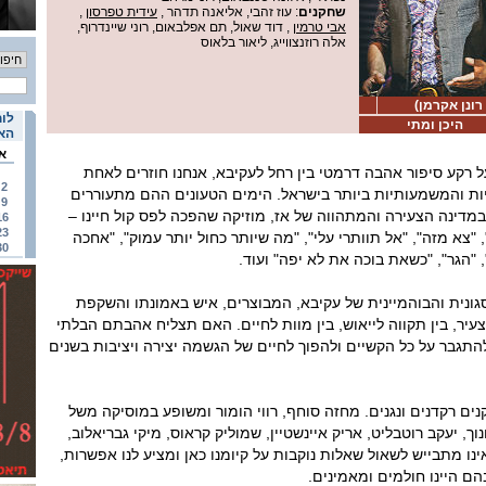
שחקנים
: עוז זהבי, אליאנה תדהר ,
עידית טפרסון
,
אבי טרמין
, דוד שאול, תם אפלבאום, רוני שיינדרוף,
אלה רוזנצווייג, ליאור בלאוס
רונן אקרמן)
לוח
היכן ומתי
האי
א
אביב. סוף שנות ה-60. על רקע סיפור אהבה דרמטי בין רחל לעקיבא, אנחנו חוזרים לאחת
2
ות והמשמעותיות ביותר בישראל. הימים הטעונים ההם מתעוררים
9
במדינה הצעירה והמתהווה של אז, מוזיקה שהפכה לפס קול חיינו –
16
23
"צא מזה", "אל תוותרי עלי", "מה שיותר כחול יותר עמוק", "אחכה
30
, "הגר", "כשאת בוכה את לא יפה" ועוד.
גונית והבוהמיינית של עקיבא, המבוצרים, איש באמונתו והשקפת
עיר, בין תקווה לייאוש, בין מוות לחיים. האם תצליח אהבתם הבלתי
תגבר על כל הקשיים ולהפוך לחיים של הגשמה יצירה ויציבות בשנים
בהשתתפות 20 שחקנים רקדנים ונגנים. מחזה סוחף, רווי הומור ומשופע במוסיקה משל
וך, יעקב רוטבליט, אריק איינשטיין, שמוליק קראוס, מיקי גבריאלוב,
 שאינו מתבייש לשאול שאלות נוקבות על קיומנו כאן ומציע לנו אפשרות,
בהם היינו חולמים ומאמינים.