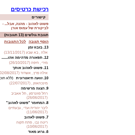
רכישת כרטיסים
קישורים
פשוט לאהוב - מהנה, אבל... -
לביקורת של עמוס אורן
תגובת גולשים
(13 תגובות)
הוסף תגובה
לכל התגובות
13.
בזבוז זמן
אלה , בא שבע (13/11/2017)
12.
תפאורה מדהימה וזהו.......
מירי , חיפה (26/10/2017)
11.
פשוט לאהוב אותך
אילה פרץ , אשדוד (02/08/2017)
10.
זוועה תיאטרונית
(ללא תוכן
מינכהאוזן , (22/07/2017)
9.
הצגה מרשימה
רחל פוזנרסון , תל אאביב
(26/06/2017)
8.
המחזמר "פשוט לאהוב"
ליבר יהודית ועדי , גבעתיים
(11/06/2017)
7.
פשוט לאהוב
ריטה נבו , פתח תקוה
(10/06/2017)
6.
גרוע מאוד