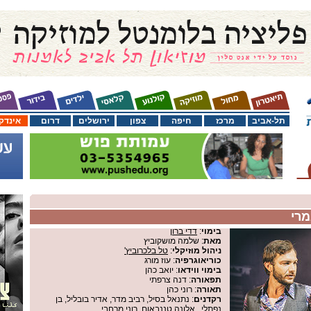
תל-אביב
מרכז
חיפה
צפון
ירושלים
דרום
אינדק
מרי
בימוי
:
דדי ברון
מאת
: שלמה מושקוביץ
ניהול מוזיקלי
:
טל בלכרוביץ'
כוריאוגרפיה
: עוז מורג
בימוי ווידאו
: יואב כהן
תפאורה
: דנה צרפתי
תאורה
: רוני כהן
רקדנים
: נתנאל בסיל, רביב מדר, אדיר בובליל, בן
נפתלי , אלונה טננבאום, רוני מרחבי