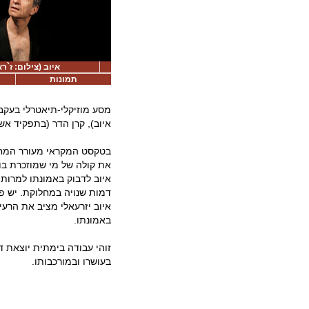
איוב (צילום: ז`רא
תמונות
מסע מוזיקלי-תיאטרלי בעקבו
איוב), קרן הדר (בתפקיד אש
בטקסט המקראי מעורר המחשב
את קולה של מי שמוזכרת בו
איוב לדבוק באמונתו למרות 
דמות שנויה במחלוקת. יש פ
איוב יזרעאלי מציב את הרעי
באמונתו.
זוהי עבודה בימתית יוצאת 
בעושרו ובמורכבותו.