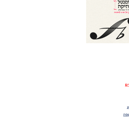
ים
ע
ופה