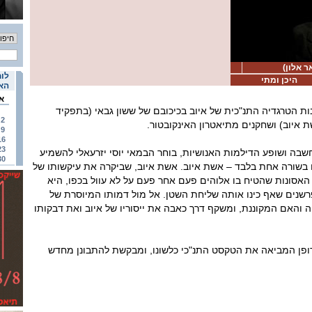
ר אלון)
לוח
היכן ומתי
האי
א
ת הטרגדיה התנ"כית של איוב בכיכובם של ששון גבאי (בתפקיד
2
ת איוב) ושחקנים מתיאטרון האינקובטור.
9
16
23
ה ושופע הדילמות האנושיות, בוחר הבמאי יוסי יזרעאלי להשמיע
30
 בשורה אחת בלבד – אשת איוב. אשת איוב, שביקרה את עיקשותו של
האסונות שהטיח בו אלוהים פעם אחר פעם על לא עוול בכפו, היא
רשנים שאף כינו אותה שליחת השטן. אל מול דמותו המיוסרת של
ה והאם המקוננת, ומשקף דרך כאבה את ייסוריו של איוב ואת דבקותו
דופן המביאה את הטקסט התנ"כי כלשונו, ומבקשת להתבונן מחדש