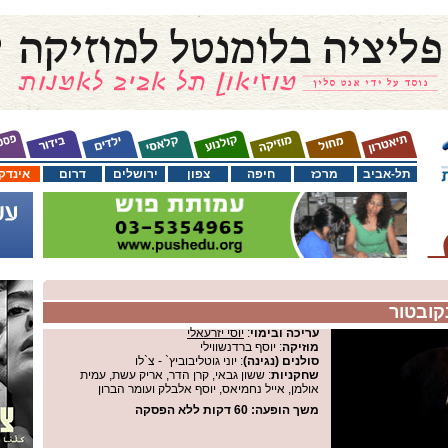
תל-אביב
מרכז
חיפה
צפון
ירושלים
דרום
אינדק
נקובטור
עריכה ובימוי
:
יוסי יזרעאלי
מוזיקה
: יוסף ברדנשווילי
סולנים (נגינה)
: יוני גוטליבוביץ` - צ`לו
שחקניות
: ששון גבאי, קרן הדר, אריק עשת, עמית
אולמן, אייל נחמיאס, יוסף אלבלק ועומר הברון
משך הופעה
: 60 דקות ללא הפסקה