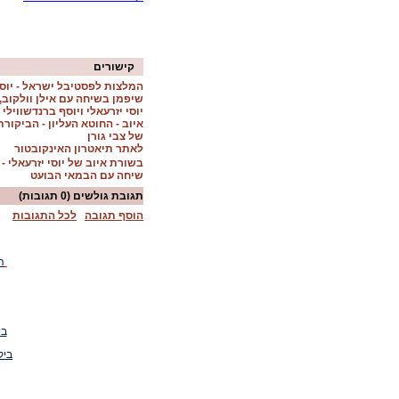
קישורים
המלצות לפסטיבל ישראל - יוסי
שיפמן בשיחה עם אילן וולקוב,
יוסי יזרעאלי ויוסף ברנדשווילי
איוב - החוטא העליון - הביקורת
של צבי גורן
לאתר תיאטרון האינקובטור
בשורת איוב של יוסי יזרעאלי -
שיחה עם הבמאי הבועט
תגובת גולשים
(0 תגובות)
הוסף תגובה
לכל התגובות
ה
בי
ביק