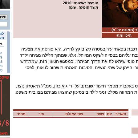
הופעה ראשונה
: 2010
משך הופעה
: שעה
 (תמונת יח``צ)
לוח
היכן ומתי
האי
א
רכבת בפאתי עיר במטרה לשים קץ לחייה, היא פורסת את מצעיה
2
בת עליהם בצפייה לשקט המיוחל. אלא שמתוך הלילה מגיחה ילדה
9
 טופי שיראו לה את הדרך הביתה". במפגש הטעון הזה, שמתרחש
16
23
י חייהן של שתי הנשים והסיבות האמתיות שהובילו אותן לפסי
30
בעקבות מסמך תיעודי שנכתב על ידי גיא כהן, מנכ"ל תיאטרון נוצר,
ת המהווה מקלט זמני לילדים בסיכון שהוצאו מביתם בצו בית משפט.
תאריך
יום
שעה
שם האולם
עיר
מחיר