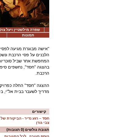
שפרה מילשטיין ויעל צוקר
תמונות
"אישה מבוגרת מגיעה לפסי 
הלבנים על פסי הרכבת ונשכ
המחפשת אחר שביל סוכריות
בהצגה "חסד", נחשפים סיפור
הרכבת.
ההצגה "חסד" החלה כפרויקט 
מדריך לשעבר בבית אל"י, בי
קישורים
חסד – רגע נדיר - הביקורת של
צבי גורן
תגובת גולשים
(0 תגובות)
הוסף תגובה
לכל התגובות