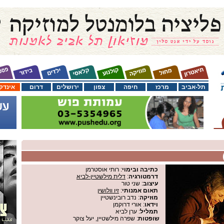
תל-אביב
מרכז
חיפה
צפון
ירושלים
דרום
אינדק
כתיבה ובימוי
: רותי אוסטרמן
דרמטורגיה
:
דלית מילשטיין-לביא
עיצוב
: שני טור
תאום אמנותי
:
זיו וולושין
מוזיקה
: נדב רובינשטיין
וידאו
: אורי דרוקמן
תמליל
: ערן לביא
שופטות
: שפרה מילשטיין, יעל צוקר