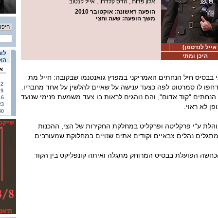
אלון פדות , הדס קלדרון , אייל קנטוב
הופעה ראשונה
: אוקטובר 2010
משך הופעה
: שעה וחצי
אייל לנדסמן)
לוח
היכן ומתי
האי
א
י בבסיס חיל הנחתים האמריקני במפרץ גואנטנמו שבקובה: חייל מת
2
דחפו לו סמרטוט לפה כצעד ענישה על שאיים להלשין על אחד מחבריו.
9
ן הנחתים "קוד אדום", והם נוהגים לראות בו צעד משמעת פנימי שנועד
16
23
ן לא ראוי.
30
לת ע"י פרקליטה ופרקליט במחלקת החקירות של הצי, ההכנות
גלים נהלים צבאיים וקודים אתים שנויים במחלוקת שמעורבים
שה הפועלת בבסיס המרוחק מתגלה ואיתה קונפליקט בין הקוד