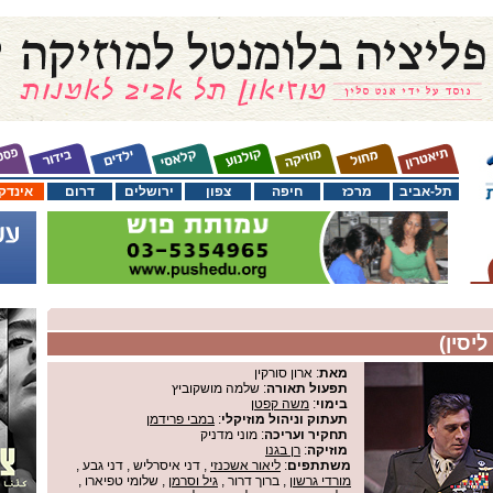
תל-אביב
מרכז
חיפה
צפון
ירושלים
דרום
אינדק
יסין)
מאת
: ארון סורקין
תפעול תאורה
: שלמה מושקוביץ
בימוי
:
משה קפטן
תעתוק וניהול מוזיקלי
:
במבי פרידמן
תחקיר ועריכה
: מוני מדניק
מוזיקה
:
רן בגנו
משתתפים
:
ליאור אשכנזי
, דני איסרליש , דני גבע ,
מורדי גרשון
, ברוך דרור ,
גיל וסרמן
, שלומי טפיארו ,