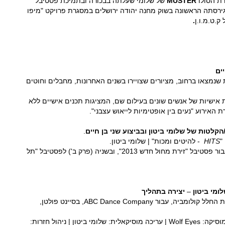
ת הסולו
MUSTER
של שלומי שעלתה בבכורה ובתמיכת פסטיבל
2 ונחשפה בגירסתה הראשונה בשוק מחנה יהודה ירושלים במסגרת פרויקט "מיפו
ק.ט.מ.ו.ן
.
ים
שנמצאו ברחוב, מציורים שצויירו בשנים האחרונות, מחבלים וחוטים
 אישיות של אנשים שונים בעילום שם, המציגות תכנים אישיים ללא
האירוע "נעים בין אופטימיות לייאוש עצבני".
לטות של שלומי ביטון ובביצוע שני בן חיים
.
"
HITS
- להיטים ומכות" | שלומי ביטון.
פרויקט זה פותח לראשונה עבור פסטיבל "זירת מחול חדש 2013", ובשניה (פרק ב') לפסטיבל "תל
לומי ביטון
–
יצירה בתהליך
נוצרה בהשראת אסון מעבורת החלל קולומביה, עבור ABC Dance Company, בסיינט פולטן,
כוריאוגרפיה: שלומי ביטון | מוסיקה: Wolf Eyes | עריכה מוסיקאלית: שלומי ביטון | ניהול חזרות: