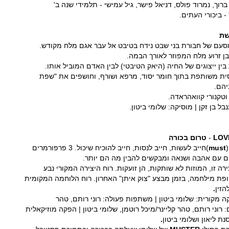
ברוך, נמרוד פולס, דניאל פישר, גיל עמישי - תלמידי שנה ב'
 ביכורי העתים.
שת
עם של חבורת בני שבט נידח בטיבט אל עבר אגם מלח מקודש.
ן זרוע מלח המפוזר לאורך הבמה.
בין ייצוגים של החיה (היאק הטיבטי) לבין האדם המוביל אותו.
ית משותפת בתוך חומר יסוד, מרפא ושורף, וחושפים את "שפת
יהם.
 וטקנורי קוואהראדה.
ל בן זקן | מוסיקה: שלומי ביטון.
LOV
-
טרום בכורה
must
)חייב לעשות, חייב לנסות, חייב להוכיח שיכול. 3 פרפורמרים
 עם אהבה ושנאה ומבקשים להבין מה הם יותר.
ה זו, המוזות לא שותקות, הן זועקות. רוח היצירה המקורי נבע
ופת מילחמה, בזמן מבצע "צוק איתן" האחרון. רוח הלוחמה המקומית
הזין
.
ה מקורית: שלומי ביטון | משתפות פעולה: רוני רותם, טהר
: רוני רותם, טהר קליינר/מיכל רוטמן, שלומי ביטון | הפקה מוזיקאלית
נת ליאון ושלומי ביטון
.