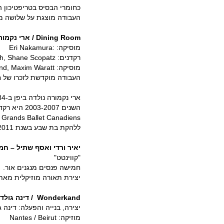
כחומרי הבסיס בטריפטיכון הו
העבודה מוצגת על שלושה מ
Dining Room
/ ארי נקמור
מוסיקה: :Eri Nakamura
רקדנים: Amalia Smith, Shane Scopatz
מוסיקה: Goldmund, Maxim Waratt
העבודה מוקדשת לזכרו של חברי היקר rales Mateo
s
ללהקת בת שבע בשנת 2011.
יאיר ורדי ואסף שתיל – חמ
"קווינטט"
חמישה פנסים מנגנים אור.
יצירת תאורה מוזיקלית מאת 
Wonderkand
/ דינה גולד
יצירה, בנייה והפעלה: דינה ג
מוזיקה: Nantes / Beirut