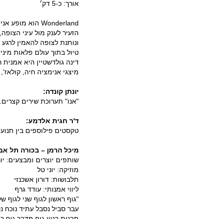
אורך: כ-5 דק׳
Wonderland הוא 
הזעיר לענק מול עיני הצופה
ונותנת לצופה להאמין לרגע
טיול בתוך עולם פלאות מיני
דינה גולדשטיין היא אמנית ר
מיצגי אנימציה חיה, קולאז', 
יונתן קונדה:
"אנו" תערוכת שירים קצרים
ד'ר חגית אלדמע:
טקסטים פילוספים בין תנוע
מיכל הרמן – בכורה תל אב
שותפים יוצרים ומבצעים: יונת
מוזיקה: יוני טל
תלבושות: דורון אשכנזי
ליווי אמנותי: עודד גרף
"גוף ראשון לגוף שני לגוף של
עבר סביל נסבל עתיד נוכח נ
תבנית בניין גוף מדבר גוף 