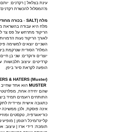
עינת בצלאל | רקדנים: יותם 
מ'המסלול להכשרת רקדנים' -
מלח |
SALT
-
בכורה מחוד
מלח היא עבודה בהשראת מס
הריקוד מתרחש על פס צר לב
לאורך הריקוד נעות הדמויות 
השניים יוצאים למשימה פיס
המלח" הסודית שנרקמת בינ
יוצרים ורוקדים: שני בן חיים
קרדיטים: עיצוב תלבושות: ענב
הופעה לקראת סיור ביפן.
ERS & HATERS (Muster)
MUSTER
הוא אחד שחייב (
שהם יחידה אחת, מפלרטטים
התותחים רועמים תמיד ביציר
כתגובה אישית ומיידית לתק
אינה פוסקת, ולכן ממשיכה ל
כוריאוגרפיה, טקסטים ומוזיק
קליינר/מיכל רוטמן | מופיעים
תומכת: דידי ארז | עיצוב: אס