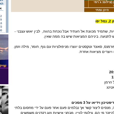
לוח
 (צילום: ג`רמי
האי
א
היכן ומתי
2
9
16
23
30
ות, שתמיד מכוונת אל העתיד אבל נוכחת בהווה, לבין יאוש עצבני -
לתנועה. ביניהם המציאות שיש בה ממה שאין.
רמנס, סאונד וטקסטים יווצרו מניפולציות עם גוף, חומר, מילה וזמן.
ויוצרים מציאות אחרת.
 הרמן
טינג
כון וידיאו על 3 מסכים
 מנסים ליצור קשר אך נבלמים פעם אחר פעם על ידי מחסום בלתי
היזכר מי הם. צילומי לוויין, מבחני אישיות וזוג רקדנים משמשים