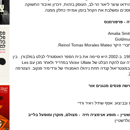
ידאו שיצר ליאור הר-לב, העוסק בזהות, זיכרון ואיבוד התשוקה.
סכים ומשלבת את הקהל בזמן אמיתי כחלק ממנה.
ה - פרפורמנס
Reinol Tomas Mo.
ארי נקמורה נולדה ביפן ב-1984. ב-2002 היא סיימה את בית הספר האוסטרלי לבלט במלבורן . בין
השנים 2003-2007 היא רקדה עם להקת הבלט של Victor Ullate במדריד ולאחר מכן עם Les
Grands Ballet Canadien במונטריאול קנדה תחת ניהולו האמנותי של גרדימיר פנקוב. הצטרפה
ישה פנסים מנגנים אור
ובביצוע: אסף שתיל ויאיר ורדי
שטיין – מופע אנימציה חיה - מצולם, מוקרן ומופעל בלייב
ולדשטיין