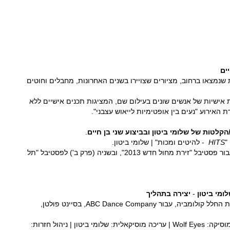
ים
שנמצאו ברחוב, מציורים שצויירו בשנים האחרונות, מחבלים וחוטים
 אישיות של אנשים שונים בעילום שם, המציגות תכנים אישיים ללא
האירוע "נעים בין אופטימיות לייאוש עצבני".
לטות של שלומי ביטון ובביצוע שני בן חיים
.
"
HITS
- להיטים ומכות" | שלומי ביטון.
פרויקט זה פותח לראשונה עבור פסטיבל "זירת מחול חדש 2013", ובשניה (פרק ב') לפסטיבל "תל
לומי ביטון
-
יצירה בתהליך
נוצרה בהשראת אסון מעבורת החלל קולומביה, עבור ABC Dance Company, בסיינט פולטן,
כוריאוגרפיה: שלומי ביטון | מוסיקה: Wolf Eyes | עריכה מוסיקאלית: שלומי ביטון | ניהול חזרות: