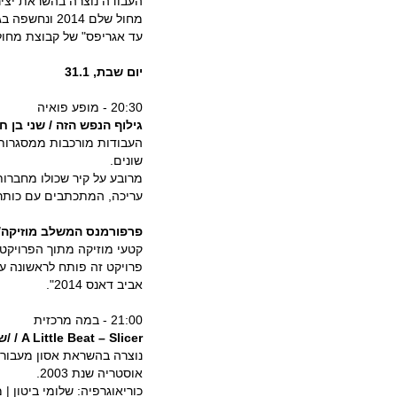
העבודה נוצרה בהשראת יציר
מחול שלם 014
עד אגריפס" של קבוצת מחול 
יום שבת, 31.1
20:30 - מופע פואיה
גילוף הנפש הזה / שני בן חי
העבודות מורכבות ממסגרות 
שונים.
מרובע על קיר שכולו מחברות
עריכה, המתכתבים עם כותרת 
פרפורמנס המשלב מוזיקה/הק
קטעי מוזיקה מתוך הפרויקט 
אביב דאנס 2014".
21:00 - במה מרכזית
A Little Beat – Slicer
/ /ש
אוסטריה שנת 2003.