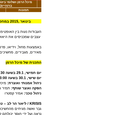
מיכל הרמן ושלומי ביטון
ברנהיים)
תמונות
29-31 בינואר ,2015 במחסן 2, נמל יפו
העבודות נעות בין האופטימי
עצבים שמכניסים את היאוש 
באמצעות מחול, וידיאו, פרפו
מאירים, מגבירים, מחשיכים 
התכנית של מיכל הרמן
יום חמישי, 29.1 בשעה 20:30
יום שישי, 30.1 בשעה 13:00
ניהול אמנותי ואוצרת:
מיכל
הפקה ואוצר שותף:
תמיר א
ניהול טכני:
אמיר קסטרו
KRISIS
/ ליאור הר לב – טריפטי
גבר ואשה מגיחים מהחשיכה,
נראה ועל ידי חוסר יכולתם ל