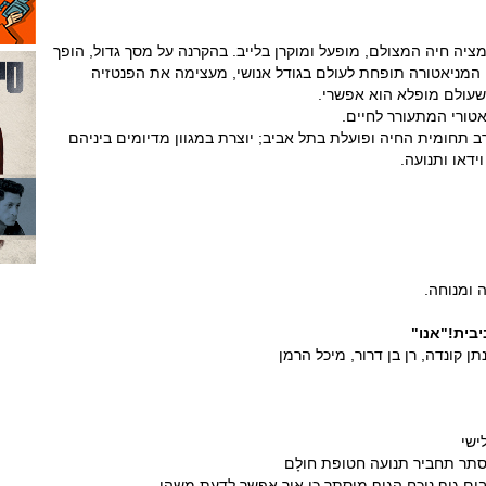
מופע אנימציה חיה המצולם, מופעל ומוקרן בלייב. בהקרנה על מסך גדול, הופך
, המניאטורה תופחת לעולם בגודל אנושי, מעצימה את הפנטזיה
 שעולם מופלא הוא אפשרי.
אטורי המתעורר לחיים.
ב תחומית החיה ופועלת בתל אביב; יוצרת במגוון מד­­יומים ביניהם
וידאו ותנועה.
.
ה ומנוחה.
יבית!
"אנו"
ן קונדה, רן בן דרור, מיכל הרמן
ישי
סתר תחביר תנועה חטופת חולָם
רבים גוף נוכח הגוף מוסתר כי איך אפשר לדעת משהו