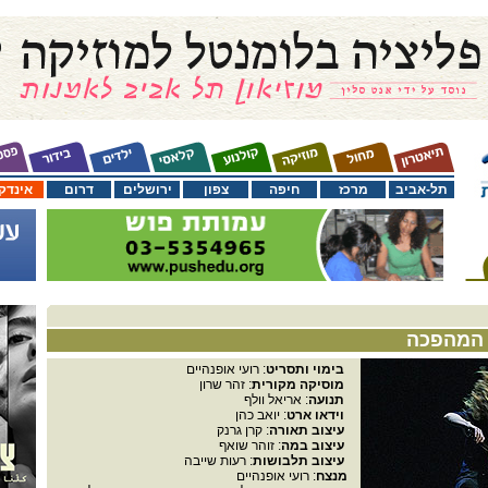
תל-אביב
מרכז
חיפה
צפון
ירושלים
דרום
אינדק
 המהפכה
בימוי ותסריט
: רועי אופנהיים
מוסיקה מקורית
: זהר שרון
תנועה
: אריאל וולף
וידאו ארט
: יואב כהן
עיצוב תאורה
: קרן גרנק
עיצוב במה
: זוהר שואף
עיצוב תלבושות
: רעות שייבה
מנצח
: רועי אופנהיים