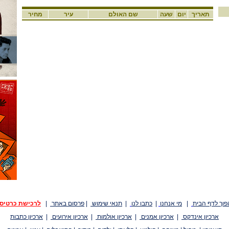
תאריך
יום
שעה
שם האולם
עיר
מחיר
פוך לדף הבית
|
מי אנחנו
|
כתבו לנו
|
תנאי שימוש
|
פרסום באתר
|
לרכישת כרטיס
ארכיון אינדקס
|
ארכיון אמנים
|
ארכיון אולמות
|
ארכיון אירועים
|
ארכיון כתבות