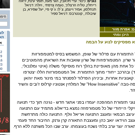
נגנים
: כינור: עדי חלאבין, הגר מעוז, תומר עינת, ליאה
רייחלין, טליה הרצליך, נעמה צרפתי , ויולה: דניאל
תנחלסון, אמיר וייצמן, צ`לו: ג`קי פיי, יעל שפירא, בן
שיבולת , קונטרבס: דניאל ספיר
ם: אפרת מזור
לוח
היכן ומתי
האי
א מפסיקים לנוע על הבמה
א
2
התזמורת עם פרלוד של שופן, המשמש בסיס למטמפורזות
9
ר שרון. המטמורפוזות של שרון שואבות את השראתן מהמוטיבים
16
23
כל אחת מהן מאופיינת בהלך רוח מוסיקלי משלה (איטי ומלנכולי,
30
וד) ובהרכב ייחודי מתוך התזמורת. אל המטמפורזות הללו יצטרפו
קאנוניות אחרות, וביניהן הפרלוד לפסנתר במי מינור מאת יוהאן
סבסטיאן באך, סטנדרט הבוסה-נובה "How Insensitive" של המלחין אנטוניו קרלוס ז'ובים והשיר
נגני תזמורת המהפכה יעמדו בפני אתגר חדש - נגינה תוך כדי תנועה
יקלי הייחודי של כל מטמורפוזה נמצא בדיאלוג מתמיד עם התנועה
עיצב הבמאי ומעצב התנועה אריאל וולף. התנועה כולה מתרחשת
צב הוידאו יואב כהן ומעצבת התאורה קרן גרנק. החיבור החד פעמי
 ותאורה יוצר ערב בלתי נשכח בעוצמתו. ערב שבו הכל משתנה ללא הרף.