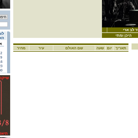
לוח
היכן ומתי
האי
א
תאריך
יום
שעה
שם האולם
עיר
מחיר
2
9
16
23
30