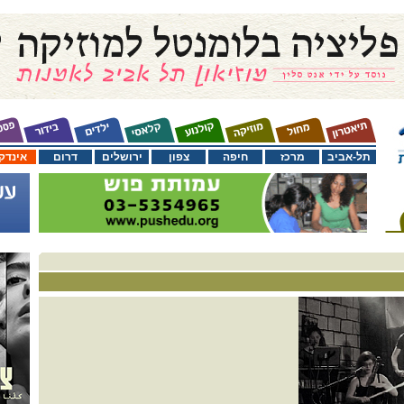
תל-אביב
מרכז
חיפה
צפון
ירושלים
דרום
אינדק