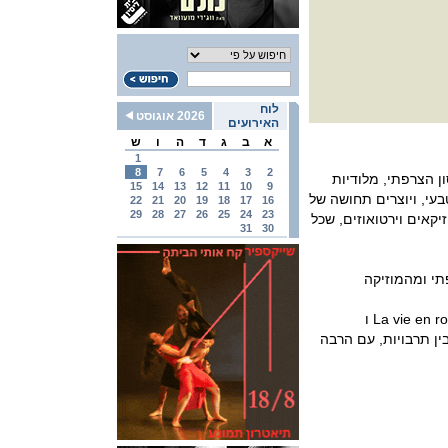
לוח
2026 אוגוסט
האירועים
א
ב
ג
ד
ה
ו
ש
1
8
7
6
5
4
3
2
נסון הצרפתי, מלודיות
15
14
13
12
11
10
9
בעי, ויוצרים תחושה של
22
21
20
19
18
17
16
29
28
27
26
25
24
23
קאים וירטואוזים, שכל
31
30
תי ומהמוזיקה
La vie en rose, La Foule, Black Orpheus (Manh? de Carnaval), Noites Cariocas ו
פה המשלב בין תרבויות, עם הרבה