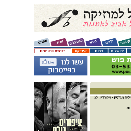
ירושלים
דרום
אינדקס
רכישת כרטיסים
ליה מגלניק - אקורדיון, לני