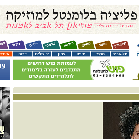
תל-אביב
מרכז
חיפה
צפון
ירושלים
דרום
אינדק