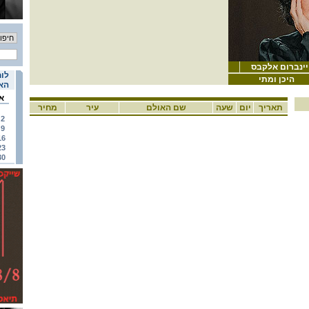
ויינברום אלקבס
לוח
היכן ומתי
האי
א
תאריך
יום
שעה
שם האולם
עיר
מחיר
2
9
16
23
30