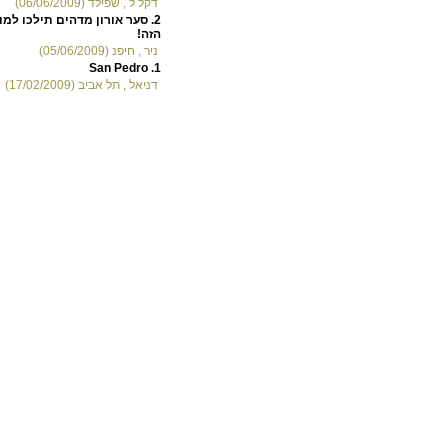
דקל ל , שפילד (06/06/2009)
2.
סער אורון מדהים תילכו למו
הזה!
ניר , חיפנ (05/06/2009)
San Pedro
1.
דניאל , תל אביב (17/02/2009)