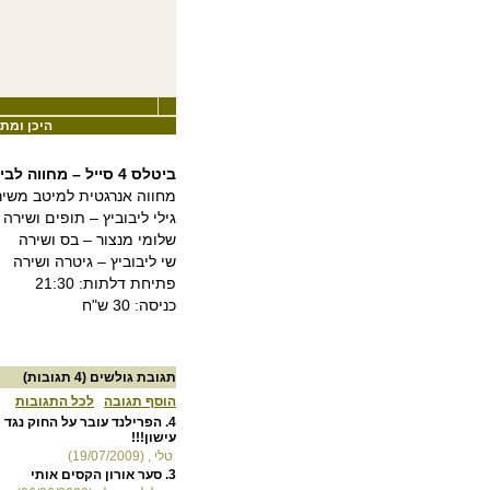
היכן ומתי
ביטלס 4 סייל – מחווה לביטלס
מחווה אנרגטית למיטב משיר
גילי ליבוביץ – תופים ושירה
שלומי מנצור – בס ושירה
שי ליבוביץ – גיטרה ושירה
פתיחת דלתות: 21:30
כניסה: 30 ש"ח
תגובת גולשים
(4 תגובות)
הוסף תגובה
לכל התגובות
4.
הפרילנד עובר על החוק נגד
עישון!!!
טלי , (19/07/2009)
3.
סער אורון הקסים אותי