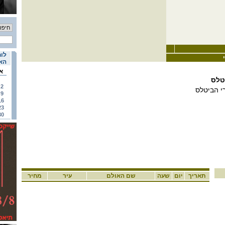
לוח
האי
א
2
י הביטלס
9
16
23
30
תאריך
יום
שעה
שם האולם
עיר
מחיר