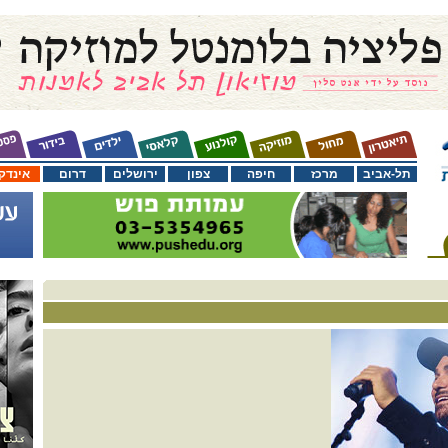
תל-אביב
מרכז
חיפה
צפון
ירושלים
דרום
אינדק