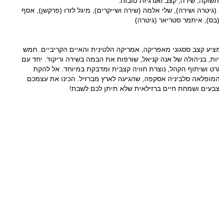
תשוקה, שירה, קצב ואנרגיות טובות.
 (גיטרה ושירה), שלי אלמה (שירה ושייקרים), מיגל לזרו (פרקשן), אסף
(בס), איתמר סטריאר (גיטרה)
ציע קצב ססגוני מאפריקה, אמריקה הלטינית והאיים הקריביים. חמש
יות, בניהולה של אנה קניאל, שורפות את הבמה בשירה וריקוד. יחד עם
ארט ושיתוף הקהל, נוצרת חוויה קצבית ומדבקת במיוחד. אל להקת
מופלאה סלביניה אסקפה, שהגיעה לארץ מברזיל. הכינו את עצמכם
בעים ושמחת חיים ברזילאית שלא תיתן לכם לשבת!