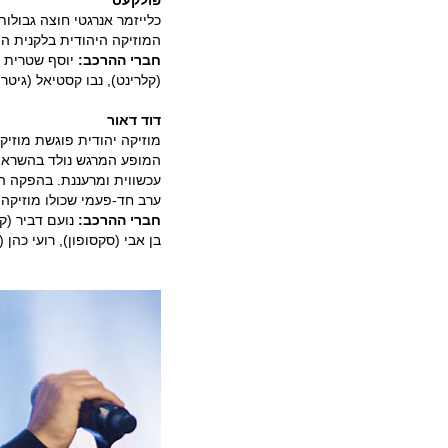
פולקעס
המוזיקה היהודית בלקנית ה
חברי ההרכב:
יוסף שטרית (ס
(קלרינט), נבו קסטיאל (גיטר
דוד דאור
מוזיקה יהודית פוגשת מוזיק
המופע המרגש נולד בהשראת 
עכשווית ומרעננת. בהפקה המ
ערב חד-פעמי שכולו מוזיק
חברי ההרכב:
נועם דביר (קל
בן אבי (סקסופון), רועי כהן (