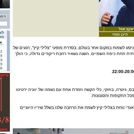
 יעקב סגל
לוח
היכן ומתי
האי
א
 ניסע לשמוח במקום אחר בעולם, בסדרת מופעי "צלילי קיץ", רגעים של
2
תית תחת כיפת השמיים. השנה נשאיר רחבת ריקודים גדולה, כי הולך
9
16
23
30
ס, גיטרה, בוזוקי, כלי הקשה וזמרת אחת עם נשמה של יווניה ירטיטו
מכל התקופות והסגנונות.
די נוחת בצלילי קיץ לשמח את הרחבה שלנו בשלל שיריו היווניים