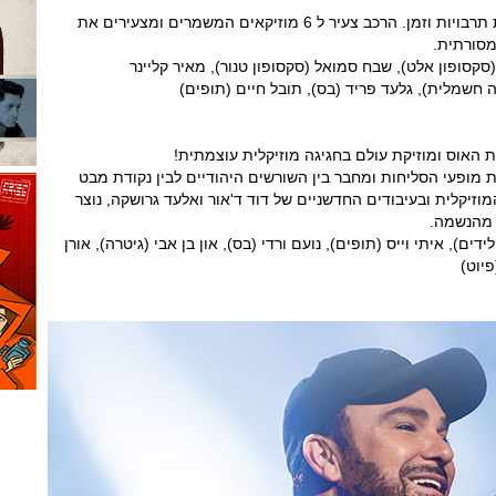
כלייזמר אנרגטי חוצה גבולות תרבויות וזמן. הרכב צעיר ל 6 מוזיקאים המשמרים ומצעירים את
מסורתית.
קסופון אלט), שבח סמואל (סקסופון טנור), מאיר קליינר
ה חשמלית), גלעד פריד (בס), תובל חיים (תופים)
ת האוס ומוזיקת עולם בחגיגה מוזיקלית עוצמתית!
מופעי הסליחות ומחבר בין השורשים היהודיים לבין נקודת מבט
וזיקלית ובעיבודים החדשניים של דוד ד'אור ואלעד גרושקה, נוצר
ה מהנשמה.
ידים), איתי וייס (תופים), נועם ורדי (בס), און בן אבי (גיטרה), אורן
פיוט)