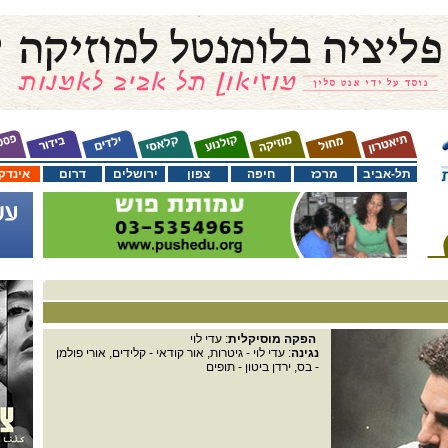
תל-אביב
מרכז
חיפה
צפון
ירושלים
דרום
אינדק
הפקה מוסיקלית
: עדי לוי
נגינה
: עדי לוי - גיטרות, אור קודאי - קלידים, אורי פולמן
- בס, ירדן ביטון - תופים