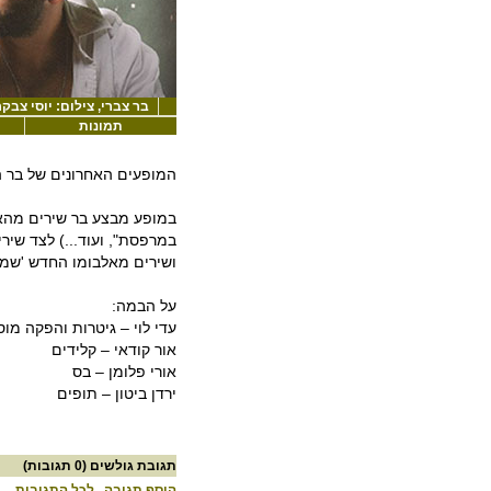
בר צברי, צילום: יוסי צבקר,
תמונות
המופעים האחרונים של בר ה
במופע מבצע בר שירים מהאלבו
במרפסת", ועוד...) לצד שיר
ושירים מאלבומו החדש 'שמחת 
על הבמה:
עדי לוי – גיטרות והפקה מוס
אור קודאי – קלידים
אורי פלומן – בס
ירדן ביטון – תופים
תגובת גולשים
(0 תגובות)
הוסף תגובה
לכל התגובות