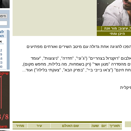
 עיצוב: מור וזנה
לוח
היכן ומתי
האי
א
פכו לחגיגה אחת גדולה עם מיטב השירים ואורחים מפתיעים
2
9
ם "רוקנרול בצהריים" ("ג׳וני", "חדרה", "ניצוצות", "עומד
16
23
ים מהסדרה "מנגן ושר" (רק בשמחות, מה בלילות, מחפש מקום),
30
חינם" ("צ'או בייבי ביי", "בפרק הבא", "צעקתי בלילה") ועוד...
יקלית
תאריך
יום
שעה
שם האולם
עיר
מחיר