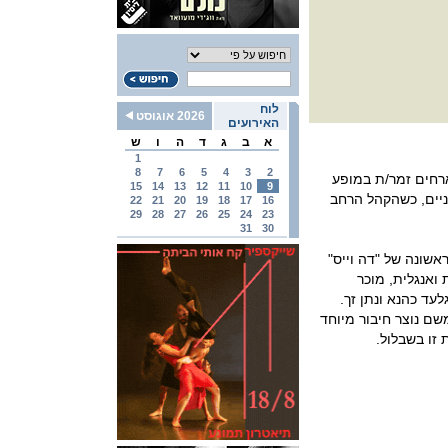
לוח
2026 אוגוסט
האירועים
א
ב
ג
ד
ה
ו
ש
1
8
7
6
5
4
3
2
רחים זמר/ת במופע
15
14
13
12
11
10
9
ניים, כשהקהל הרחב
22
21
20
19
18
17
16
29
28
27
26
25
24
23
31
30
אשונה של "דה וייס"
 ואנגלית, מוכר
לעד כהנא ונתן זך.
ם ומשם נוצר חיבור מיוחד
 זו בשבלול.