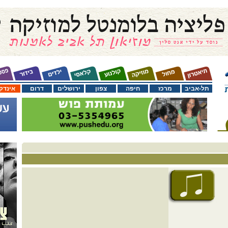
תל-אביב
מרכז
חיפה
צפון
ירושלים
דרום
אינדק