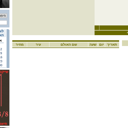
לוח
האי
א
תאריך
יום
שעה
שם האולם
עיר
מחיר
2
9
16
23
30