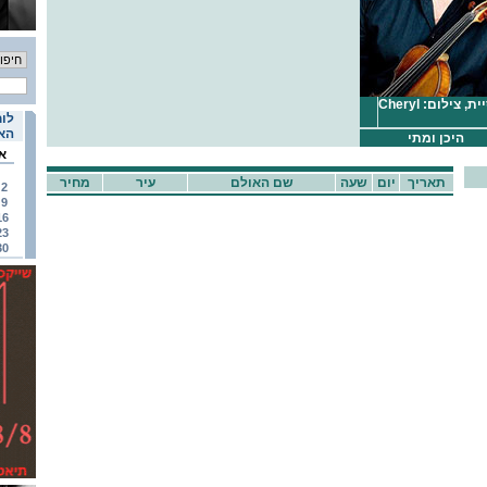
פנחס צוקרמן ואמנדה פורסיית, צילום: Cheryl
לוח
האי
היכן ומתי
א
תאריך
יום
שעה
שם האולם
עיר
מחיר
2
9
16
23
30