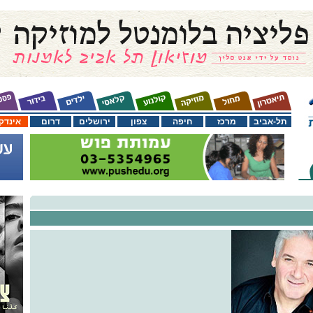
תל-אביב
מרכז
חיפה
צפון
ירושלים
דרום
אינדק