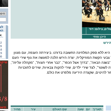
לוח
ים, צילום: דוד
האי
א
היכן ומתי
הירש
2
9
16
היא ללא ספק המלחינה החשובה בדורנו. ביצירתה הענפה, עם מגוון
23
30
צבעי הקשת המוזיקלית, יצרה הירש הלכה למעשה את גוף שירי העם
 “בשנה הבאה”, “בדרך אצל הכפר”, “כבר אחרי חצות”, “מקהלה עליזה”,
 לשוטר”, לצד שירי ילדים, שירי להקות צבאיות, שירים לתוכניות
ספור להיטים, שקצרה היריעה מלפרט את כולם.
תאריך
יום
שעה
שם האולם
עיר
מחיר