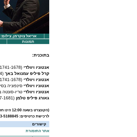
אריאל צוקרמן, צילום:
תמונות
בתוכנית:
אנטוניו ויוולדי
(1741-1678)
קרל פיליפ עמנואל באך
(1788-1714) סימפוניה בדו מז'ור, Wq.182 מס' 3
אנטוניו ויוולדי
(1741-1678) קונצ'רטו לשתי חצוצרות בדו מז'ור
אנטוניו ויוולדי
סינפוניה בסי מ
אנטוניו ויוולדי
טריו-סונטה בר
גאורג פיליפ טלמן
(1767-1681) קונצ'רטו לחלילית ולחליל, רי"ט 52:e1
(הקונצרט בשעה 12:00 הינו חזרה גנרלית)
לרכישת כרטיסים: 03-5188845
קישורים
אתר התזמורת