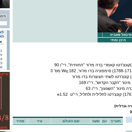
לוח
 מיכאל פאביה
האי
היכן ומתי
א
2
9
16
23
קונצ'רטו קאמרי ברה מז'ור "החוחית", רי"ו 90
30
ינור "הקבר הקדוש", רי"ו 169
ה מינור "השגעון", רי"ו 63
תאריך
יום
שעה
שם האולם
עיר
מחיר