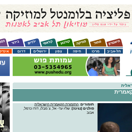
תל-אביב
מרכז
חיפה
צפון
ירושלים
דרום
אינדק
אלית
קאמרית
תזמורים
:
התזמורת הקאמרית הישראלית
סולנים (נגינה)
: שליו עד- אל, צ`מבלו, דודו כרמל,
אבוב