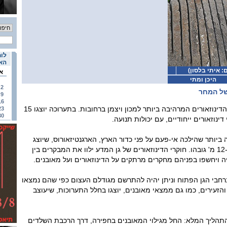
לוח
האי
: איתי בלסון)
א
היכן ומתי
2
של המחר
9
16
גן המדע מביא את תערוכת הדינוזאורים המרהיבה ביותר למכון ויצמן ברחובות. בתערוכה יוצגו 15
23
30
ינוזאורים ייחודיים, עם יכולות תנועה.
ביותר שהילכה אי-פעם על פני כדור הארץ, הארגנטיזאורוס, שיוצג
בגודלו המלא: 25 מ' אורכו ו-12 מ' גובהו. חוקרי הדינוזאורים של גן המדע ילוו את המבקרים בין
 ויחשפו בפניהם מחקרים מרתקים על הדינוזאורים ועל מאובנים.
 ברחבי הגן הפתוח וניתן יהיה להתרשם מגודלם העצום כפי שהם נמצאו
והזעירים, כמו גם ממצאי מאובנים, יוצגו בחלל התערוכות, שיעוצב
תהליך המלא: החל מגילוי המאובנים בחפירה, דרך הרכבת השלדים