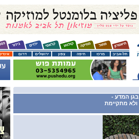
תל-אביב
מרכז
חיפה
צפון
ירושלים
דרום
אינדק
בגן המדע -
ולא מתקיימת