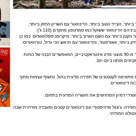
יותר, הצייד הטוב ביותר, הדינוזאור עם השריון החזק ביותר,
דינוזאורים מיוחדים במינם וביניהם הדינוזאור ששוקל כמו סמרטפון מתקדם (110 ג'),
ור הקטן ביותר עם השם הארוך ביותר: מיקרופכיספלוזאורוס. כמו כן
יק ביותר, אאורפטור, והדינוזאור עם הראש הכי גדול, טורוזאורוס.
בגן נמצאים כבדרך קבע יותר מ-90 מוצגי מדע אינטראקטיביים, המאפשרים הבנה של כוחות
יפים אותנו ביום-יום.
ות מתאימה לקטנטנים של חפירה מדעית בחול. נחשוף עצמות מתוך
ת דינוזאורים.
מעוררי דמיון המדגישים את העשייה המדעית בתחום.
ירה, ג'ונגל פרהיסטורי עם דינוזאורים קטנים ומעבדה מודרנית שבה
טולוג המודרני.