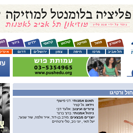
תל-אביב
מרכז
חיפה
צפון
ירושלים
דרום
אינדק
ל ורטיגו
תאום אמנותי
: דני פישוף
וידאו
: גל קציר
ציורים ועיצוב
: אלעד דבי
ניהול אמנותי
: ברוך ברנר
יוצרים מבצעים
: מירב בן-דוד, אייר וולפה, שיר שנער,
יעל תאי , יוני ניב, טלי ורטהיים