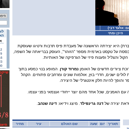
ום: אלעד דבי)
לוח
היכן ומתי
האי
א
מדברת) היא יצירתה הראשונה של מעבדת פיס תרבות ורטיגו שעוסקת
2
ססת על טקסט בארמית מספר "הזוהר", העוסק בבריאתה של השפה,
9
 הקול והצליל ופענוח פיזי של הגרפיקה של האותיות.
16
23
30
רוכת ציורים חדשים של האומן
נמרוד קורן
. המופע בנוי כמסע בתוך
ת לולים ישנים, חדרי בוץ, אולמות שונים ומרחבים פתוחים. הקהל
 והופך להיות חלק אינטגרלי של היצירה.
 עם האמנים, שכל אחד מהם יוצר ייחודי ועצמאי בפני עצמו.
את יצירה של
דנה גרינפילד
. מיצג וידיאו:
דינה שנהב
.
תאריך
יום
שעה
שם האולם
עיר
מחיר
ד