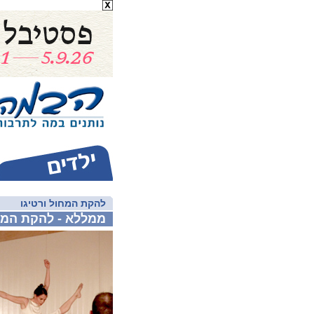
להקת המחול ורטיגו
ממללא - להקת המחו