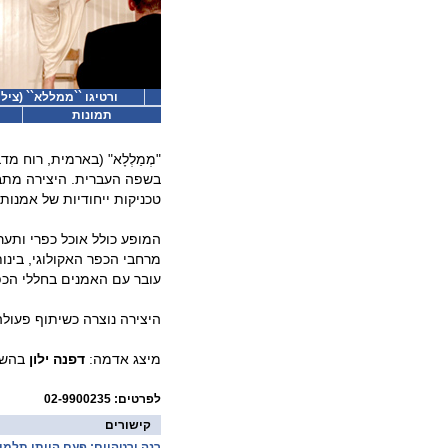
ורטיגו ``ממללא`` (ציל
תמונות
"מְמַלְלָא" (בארמית, רוח 
בשפה העברית. היצירה מתב
טכניקות ייחודיות של אמנות
המופע כולל אוכל כפרי ותע
מרחבי הכפר האקולוגי, בינו
עובר עם האמנים בחללי הכפר
היצירה נוצרה כשיתוף פעולה
מיצג אדמה:
דפנה ילון
בהשר
לפרטים: 02-9900235
קישורים
רנה ורטהיים: פעם הייתי תלמי