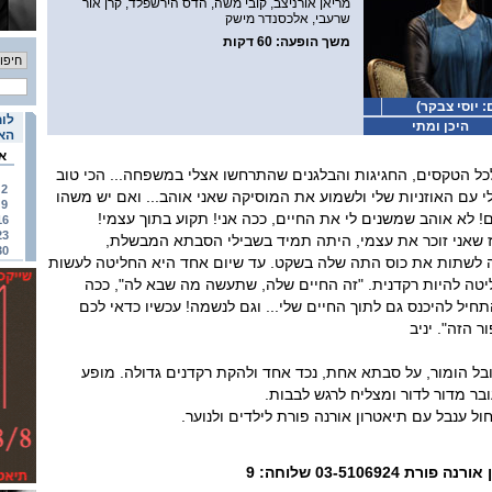
מריאן אורניצב, קובי משה, הדס הירשפלד, קרן אור
שרעבי, אלכסנדר מישק
משך הופעה
: 60 דקות
 יוסי צבקר)
לוח
היכן ומתי
האי
א
כל הטקסים, החגיגות והבלגנים שהתרחשו אצלי במשפחה... הכי טוב
2
י עם האוזניות שלי ולשמוע את המוסיקה שאני אוהב... ואם יש משהו
9
ם! לא אוהב שמשנים לי את החיים, ככה אני! תקוע בתוך עצמי!
16
23
 שאני זוכר את עצמי, היתה תמיד בשבילי הסבתא המבשלת,
30
ה לשתות את כוס התה שלה בשקט. עד שיום אחד היא החליטה לעשות
ליטה להיות רקדנית. "זה החיים שלה, שתעשה מה שבא לה", ככה
תחיל להיכנס גם לתוך החיים שלי... וגם לנשמה! עכשיו כדאי לכם
 הזה". יניב
בל הומור, על סבתא אחת, נכד אחד ולהקת רקדנים גדולה. מופע
ר מדור לדור ומצליח לרגש לבבות.
 ענבל עם תיאטרון אורנה פורת לילדים ולנוער.
03-510692 שלוחה: 9