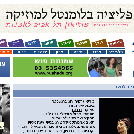
תל-אביב
מרכז
חיפה
צפון
ירושלים
דרום
אינדק
ים ולנוער
כוריאוגרפיה
: רוני ברנשטטר
בימוי
: יאקי מחרז
מוזיקה
:
רן בגנו
תעתוק וניהול מוזיקלי
: דני בילינסון
תחקיר ועריכה
: אולה שבצור
תאום אמנותי
: מישה צ`רנייבסקי ואינה מלקין
משתתפים
: מלכה חג`בי (הסבתא) , שגיא לוי (הנכד)
רקדניות
: רונית בראון, נטלי נימר, דמיטרי ברחוב, ,