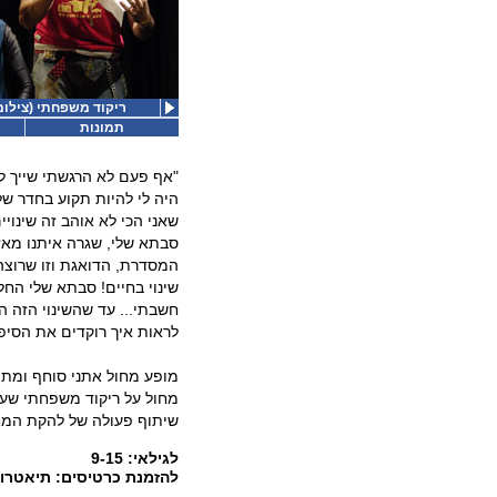
ריקוד משפחתי (צילום:
תמונות
"אף פעם לא הרגשתי שייך ל
היה לי להיות תקוע בחדר של
שאני הכי לא אוהב זה שינויי
סבתא שלי, שגרה איתנו מאז
המסדרת, הדואגת וזו שרוצ
שינוי בחיים! סבתא שלי הח
חשבתי... עד שהשינוי הזה ה
לראות איך רוקדים את הסיפור
מופע מחול אתני סוחף ומתו
מחול על ריקוד משפחתי שעוב
שיתוף פעולה של להקת המחול
לגילאי: 9-15
להזמנת כרטיסים: תיאטרון אורנה פורת 4