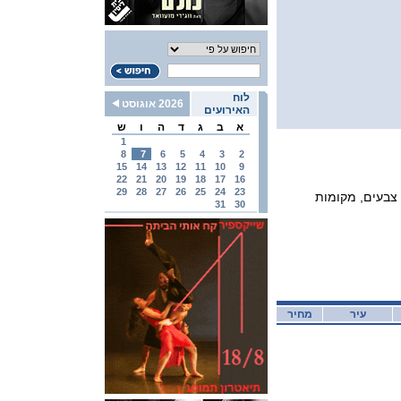
לוח
2026 אוגוסט
האירועים
א
ב
ג
ד
ה
ו
ש
1
8
7
6
5
4
3
2
15
14
13
12
11
10
9
22
21
20
19
18
17
16
29
28
27
26
25
24
23
ות, צבעים, מקומות
31
30
עיר
מחיר