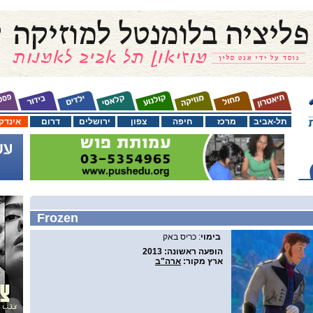
תל-אביב
מרכז
חיפה
צפון
ירושלים
דרום
אינדק
Frozen
בימוי
: כריס באק
הופעה ראשונה
: 2013
ארץ מקור
:
ארה"ב