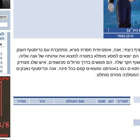
יח``צ)
לוח
היכן ומתי
האי
א
ף ניצחי, אנה, אופטימית חסרת מורא, מתחברת עם כריסטוף הענק
2
יחד הם יוצאים למסע מופלא במטרה למצוא את אחותה של אנה אלזה,
9
שוף הקר שלה. הם פוגשים בדרך טרולים מכושפים, איש שלג מצחיק
16
23
תנאים כמו באוורסט ומוצאים קסם בכל פינה. אנה וכריסטוף נאבקים
30
ת הממלכה מהרס מוחלט.
תאריך
יום
שעה
שם האולם
עיר
מחיר