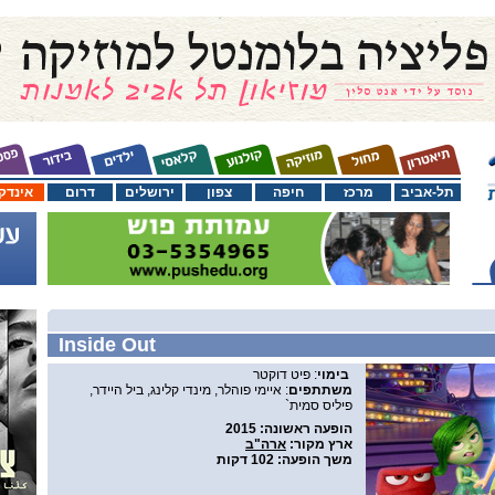
תל-אביב
מרכז
חיפה
צפון
ירושלים
דרום
אינדק
Inside Out
בימוי
: פיט דוקטר
משתתפים
: איימי פוהלר, מינדי קלינג, ביל היידר,
פיליס סמית`
הופעה ראשונה
: 2015
ארץ מקור
:
ארה"ב
משך הופעה
: 102 דקות