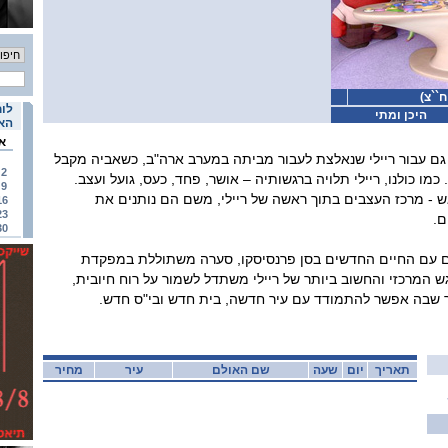
``צ)
לוח
היכן ומתי
האי
א
 גם עבור ריילי שנאלצת לעבור מביתה במערב ארה"ב, כשאביה מקבל
2
מו כולנו, ריילי תלויה ברגשותיה – אושר, פחד, כעס, גועל ועצב.
9
- מרכז העצבים בתוך ראשה של ריילי, משם הם נותנים את
16
23
ם.
30
ים עם החיים החדשים בסן פרנסיסקו, סערה משתוללת במפקדת
 המרכזי והחשוב ביותר של ריילי משתדל לשמור על רוח חיובית,
שבה אפשר להתמודד עם עיר חדשה, בית חדש ובי"ס חדש.
תאריך
יום
שעה
שם האולם
עיר
מחיר