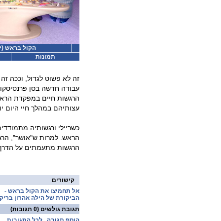
הקול בראש (יח
תמונות
זה לא פשוט לגדול, וככה זה
עבודה חדשה בסן פרנסיסקו. כ
הרגשות חיים במפקדת הראש 
עצותיהם במהלך חיי היום יו
כשריילי ורגשותיה מתמודד
הראש. למרות ש"אושר", הרגש
הרגשות מתעמתים על הדרך 
קישורים
אל תחמיצו את הקול בראש -
הביקורת של הילה אהרון בריק
תגובת גולשים
(0 תגובות)
הוסף תגובה
לכל התגובות