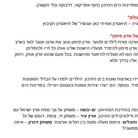
מדינות הים התיכון (תוף אפריקאי, דרבוקה וכלי הקשה).
ולם"
ה – תיאטרון אמיתי כאן ועכשיו" של תיאטרון הקיבוץ.
ל אדון סימון"
יאטרון אורנה פורת לילדים ולנוער. אדון סימון עוזב את ארצו ועובר לגור בארץ
ן סימון להיפרד מנעליו הישנות שליוו אותו כל חייו ולהחליפן
ה הוא לא מצליח להיפטר מהישנות. בכל פעם שהוא זורק אותן, רחוק
 אליו בדרך פלא.
יירו בארצות שונות בים התיכון. הילדים ילמדו על הבדלי הסגנונות
רד. בנוסף, הם ייצרו יצירות אמנות בעצמם ויטיילו במדינות הים
צפה בהדרכת המוזיאון:
ים-יבשה
– משחק על גבי מפת ארץ ישראל עם
 ודילוגים לים התיכון.
ארץ עיר
– משחק חי, צומח, דומם של כל
וחבלים
- טיפוס מעלה ומטה בין דגלים וארצות.
משחק זיכרון
– איפה
ספאצ'ו?