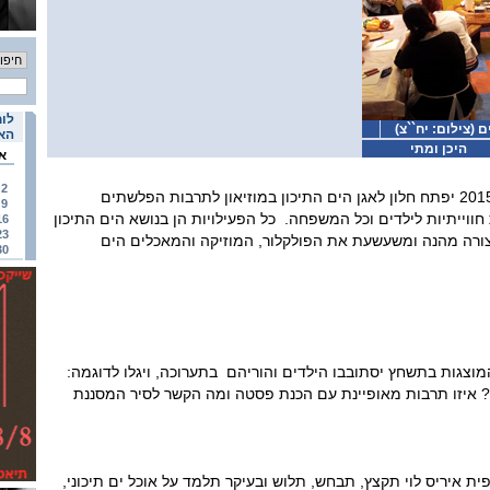
לוח
(צילום: יח``צ)
האי
היכן ומתי
א
2
בתאריכים 27-16 באוגוסט 2015 יפתח חלון לאגן הים התיכון במוזיאון לתרבות הפלשתים
9
ווייתיות לילדים וכל המשפחה. כל הפעילויות הן בנושא הים התיכון
16
23
בצורה מהנה ומשעשעת את הפולקלור, המוזיקה והמאכלים הים
30
המוצגות בתשחץ יסתובבו הילדים והוריהם בתערוכה, ויגלו לדוגמה:
 איזו תרבות מאופיינת עם הכנת פסטה ומה הקשר לסיר המסננת
 איריס לוי תקצץ, תבחש, תלוש ובעיקר תלמד על אוכל ים תיכוני,