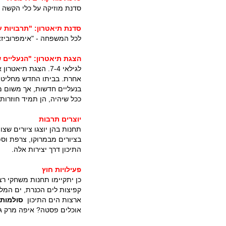
סדנת מוזיקה על כלי הקשה מ
סדנת תיאטרון: "תרבויות ע
לכל המשפחה - "אימפרוביזצי
הצגת תיאטרון: "הנעליים ש
לגילאי 7-4. הצגת ת
אחרת. בביתו החדש מחליט אדו
בנעליים חדשות, אך משום מ
ככל שיהיה, הן תמיד חוזרות
יוצרים תרבות
תחנות בהן יוצגו ציורים שצו
בציורים מבמרוקו, צרפת וספ
התיכון דרך יצירות אלה.
פעילויות חוץ
כן יתקיימו תחנות משחקי ר
קפיצות לים הכנרת, ים המלח
ארצות הים התיכון
סולמות 
אוכלים פסטה? איפה מרק ג