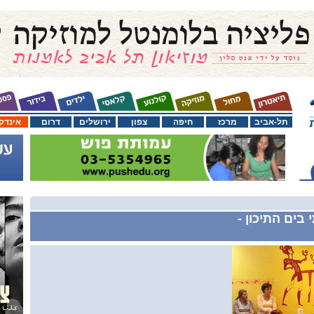
תל-אביב
מרכז
חיפה
צפון
ירושלים
דרום
אינדק
בים התיכון -