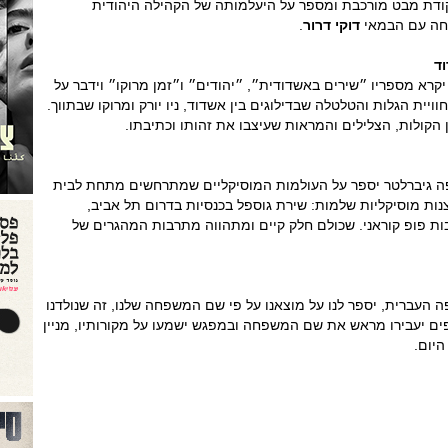
 נקודת מבט מורכבת ומספר על היעלמותה של הקהילה היהודית
יחה עם הבמאי
דוקי דרור
.
וד
קרא מספריו ״שירים באשדודית״, ״יהודים״ ו״זמן מרוקו״ וידבר על
וויית הגלות והטלטלה שבדילוגים בין אשדוד, ניו יורק ומרוקו שבתווך.
ין הקולות, הצלילים והמראות שעיצבו את זהותו וכתיבתו.
פה גיברלטר יספר על העולמות המוסיקליים שמתרחשים מתחת לבית
צנות מוסיקליות שלמות: שירת גוספל בכנסיות בדרום תל אביב,
בות פופ קוראני. שכולם חלק קיים ומתהווה מתרבות המהגרים של
העברית, יספר לנו על מוצאנו על פי שם המשפחה שלנו, זה שנולדנו
ים יעבירו מראש את שם המשפחה ובמפגש ישמעו על מקורותיו, מניין
א היום.