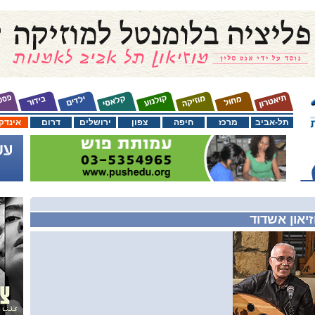
תל-אביב
מרכז
חיפה
צפון
ירושלים
דרום
אינדק