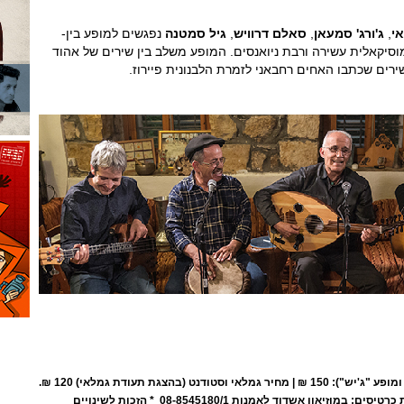
י
,
ג'ורג' סמעאן
,
סאלם דרוויש
,
גיל סמטנה
נפגשים למופע בין-
וסיקאלית עשירה ורבת ניואנסים. המופע משלב בין שירים של אהוד
שירים שכתבו האחים רחבאני לזמרת הלבנונית פיירוז.
עלות לכל האירוע (כולל א.ערב ומופע "ג'יש"): 150 ₪ | מחיר גמלאי וסטודנט (בהצגת תעודת גמלאי) 120 ₪.
מספר המקומות מוגבל. רכישת כרטיסים: במוזיאון אשדוד לאמנות 08-8545180/1 * הזכות לשינויים