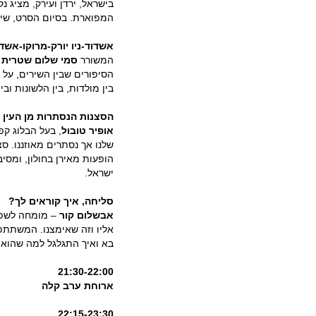
בישראל, ירדן ועירק, מציג
המפוארת. בסיום הסרט, ש
אשדוד-ניו יורק-מרוקו-אשד
המשורר
סמי שלום שטרית
י
הסיפורים שבין השירים, על ח
בין מולדות, בין הלשונות וב
הסצנות הנסתרות מן העין
אופיר טובול
, בעל הבלוג ק
שלנו אך נסתרים מאוזננו. ס
הופעות מאירן בחולון, ומסי
ישראל.
סליחה, איך קוראים לך?
אבשלום קור
– מומחה לשפה 
אליו וזה שאימצנו. המשתתפ
בא ואיך התגלגל למה שהו
21:30-22:00
ארוחת ערב קלה
22:15-23:30