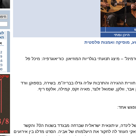
ש
לוח
היכן ומתי
האי
וע, מוסיקה ואמנות פלסטית
א
2
9
מינל' – מיצג תנועתי בגלריות המוזיאון. כוריאוגרפיה: מיכל פל
16
23
30
מדברים את חוויית ההגירה והתרבות עליה גדלו בבריה"מ. בשירה, בספוקן וורד
בר, וולקן, שמואל זלצר, מאיה זקס, קמילה, אלקס ריף.
פגש אחד:
סרט דוקומנטרי ובו סיפורה של לינדה, עיתונאית ישראלית שברחה מבגדד בשנות ה70 והקשר
ראקי העוזר לה לחקור את היעלמותו של אביה. הסרט מדלג בין אירועים