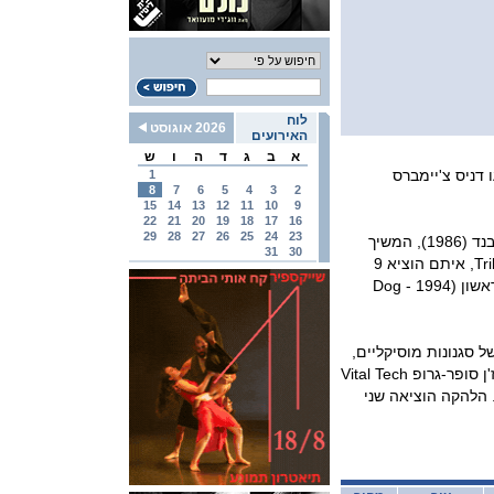
לוח
2026 אוגוסט
האירועים
א
ב
ג
ד
ה
ו
ש
ו דניס צ'יימברס
1
8
7
6
5
4
3
2
15
14
13
12
11
10
9
22
21
20
19
18
17
16
29
28
27
26
25
24
23
לאחר הפריצה הגדולה שלו כגיטריסט הראשון של צ'יק קוריאה והאלקטריק בנד (1986), המשיך
31
30
סקוט הנדרסון להוביל את סצנת הג'אז-פיוז'ן העולמית עם להקתו Tribel Tech, איתם הוציא 9
אלבומים עד היום. בנוסף, הקליט 4 אלבומי סולו בסגנון בלוז-רוק, כאשר הראשון (1994 - Dog
ל סגנונות מוסיקליים,
מה שמאפיין את נגינתו ואת הופעותיו עד היום. הנדרסון היה גם חבר בפיוז'ן סופר-גרופ Vital Tech
. הלהקה הוציאה שני