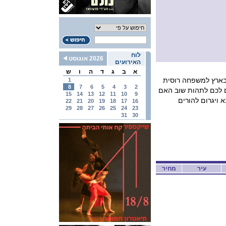
לוח
2026 אוגוסט
האירועים
א
ב
ג
ד
ה
ו
ש
 בארץ למשפחה רוסית
1
8
7
6
5
4
3
2
ם לכם לתהות שוב האם
15
14
13
12
11
10
9
 ויגרום להורים
22
21
20
19
18
17
16
29
28
27
26
25
24
23
31
30
עיר
מחיר