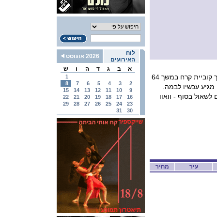
לוח
2026 אוגוסט
האירועים
א
ב
ג
ד
ה
ו
ש
חזי דין אמן אשליות וקוסם אקסטרים, האיש ששבר שיא עולם כששהה בתוך קוביית קרח במשך 64
1
8
7
6
5
4
3
2
15
14
13
12
11
10
9
לשאול בסוף - וואוו
22
21
20
19
18
17
16
29
28
27
26
25
24
23
31
30
עיר
מחיר