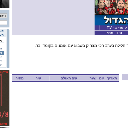
מדי בר T.V
לוח
היכן ומתי
האי
א
 הלילה בערב הכי מצחיק בשבוע עם אומנים בקומדי בר.
2
9
16
23
30
תאריך
יום
שעה
שם האולם
עיר
מחיר