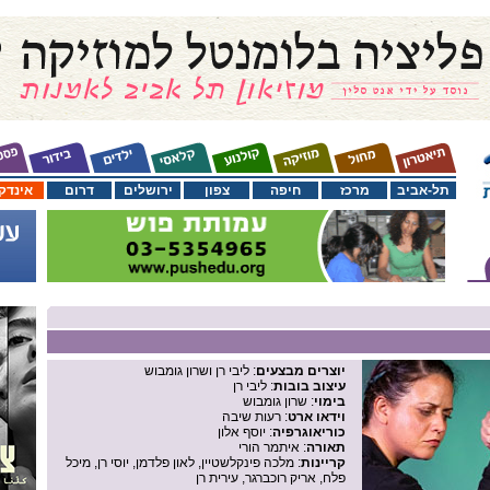
תל-אביב
מרכז
חיפה
צפון
ירושלים
דרום
אינדק
יוצרים מבצעים
: ליבי רן ושרון גומבוש
עיצוב בובות
: ליבי רן
בימוי
: שרון גומבוש
וידאו ארט
: רעות שיבה
כוריאוגרפיה
: יוסף אלון
תאורה
: איתמר הורי
קריינות
: מלכה פינקלשטיין, לאון פלדמן, יוסי רן, מיכל
פלח, אריק רוכברגר, עירית רן