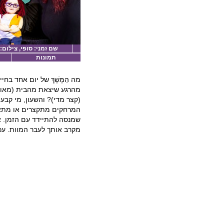
שם זמני: סופי, צילום:
תמונות
מה הַמֶּשֶׁךְ של יום אחד ב
מהרגע שיצאת מהבית (מאוח
(קצר מדי)? והשעון, מי קב
המרחקים מתקצרים או מתאר
שמנסה להתיידד עם הזמן. אך
מקרב אותך לעבר המוות. עכש