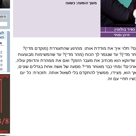
משך הופעה
: כשעה
 כפיר בולוטין
לוח
היכן ומתי
האי
א
חיים? תלוי איך את מודדת אותו: מהרגע שהתעוררת (מוקדם מדי)?
2
ר מדי)? עד שנגמר לך הכוח (מהר מדי)? עד שהמשימות מבוצעות
9
ע שדווקא הוא מכתיב את מעבר הזמן? ואם את ממהרת והדופק עולה,
16
23
כים? ומתי כבר מאוחר מדי? מסעה של אשה אחת בגדלים שונים,
30
 הוא, מצידו, ממשיך להתקדם בלי לשאול אותה. תזכורת: כל יום
יו תחיי עם זה.