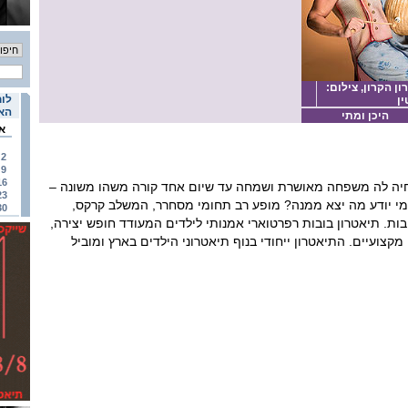
ן הקרון, צילום:
לוח
ין
האי
היכן ומתי
א
2
9
16
 חיה לה משפחה מאושרת ושמחה עד שיום אחד קורה משהו משונה –
23
י יודע מה יצא ממנה? מופע רב תחומי מסחרר, המשלב קרקס,
30
בובות. תיאטרון בובות רפרטוארי אמנותי לילדים המעודד חופש יצירה,
קצועיים. התיאטרון ייחודי בנוף תיאטרוני הילדים בארץ ומוביל