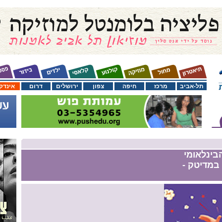
תל-אביב
מרכז
חיפה
צפון
ירושלים
דרום
אינדק
בינלאומי
 במדיטק -