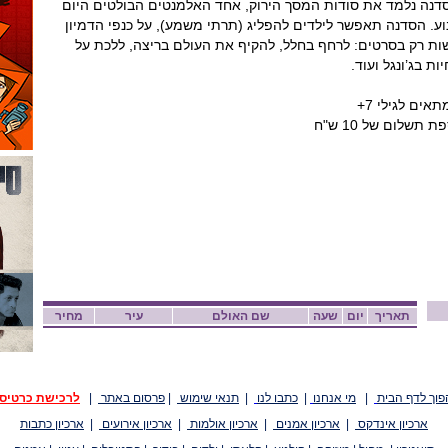
בסדנה נלמד את סודות המסך הירוק, אחד האלמנטים הבולטים היום
וע. הסדנה תאפשר לילדים להפליג (תרתי משמע), על כנפי הדמיון
ת רק בסרטים: לרחף בחלל, להקיף את העולם בריצה, ללכת על
ת בג’ונגל ועוד.
תאריך
יום
שעה
שם האולם
עיר
מחיר
פוך לדף הבית
|
מי אנחנו
|
כתבו לנו
|
תנאי שימוש
|
פרסום באתר
|
לרכישת כרטיס
ארכיון אינדקס
|
ארכיון אמנים
|
ארכיון אולמות
|
ארכיון אירועים
|
ארכיון כתבות