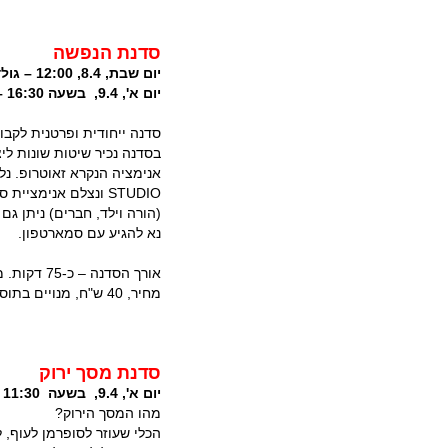
סדנת הנפשה
יום שבת, 8.4, 12:00 – גולדה-טק
יום א', 9.4, בשעה 16:30 – גולדה-טק
סדנה ייחודית ופרטנית לקבו
בסדנה נכיר שיטות שונות ל
STUDIO ונצלם אנימצ
(הורה וילד, חברים) ניתן גם
נא להגיע עם סמארטפון.
אורך הסדנה – כ-75 דקות. מתאים לגילי 8+
מחיר, 40 ש"ח, מנויים בתוספת תשלום של 10 ש"ח
סדנת מסך ירוק
יום א', 9.4, בשעה 11:30 - אודיטוריום
מהו המסך הירוק?
הכלי שעוזר לסופרמן לעוף, 