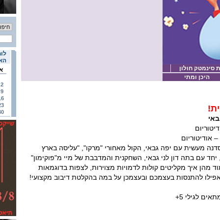
לוח
האי
 סינמטק חולון
א
היכן ומתי
2
9
16
23
ית!
30
באי
נה מעשית עם יפה גבאי, הקול מאחורי "מרקו", "עליסה בארץ
, יחד עם בתה דון לני גבאי, השחקנית והמדבבת של מיי מ"פוקימון"
מוד מהן איך מקליטים קולות לדמויות מצוירות, לצפות בדוגמאות
 ואפילו להתנסות בעצמכם ובעצמכן על במה בהקלטת דיבוב מקצועי!