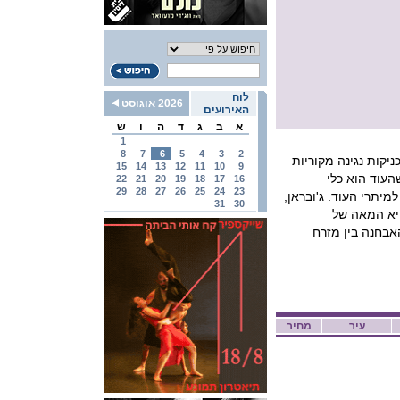
לוח
2026 אוגוסט
האירועים
א
ב
ג
ד
ה
ו
ש
1
8
7
6
5
4
3
2
יקות נגינה מקוריות
15
14
13
12
11
10
9
העוד הוא כלי
22
21
20
19
18
17
16
29
28
27
26
25
24
23
מיתרי העוד. ג'ובראן,
31
30
בר של המלחין בן זמננו אלפרד שניטקה, טוען שהמאה ה-21 היא המאה של
אבחנה בין מזרח
עיר
מחיר