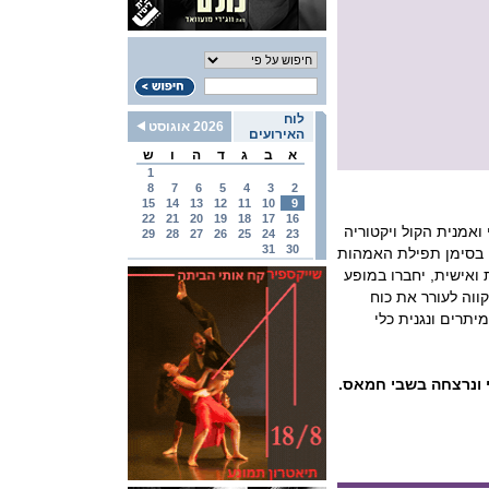
לוח
2026 אוגוסט
האירועים
א
ב
ג
ד
ה
ו
ש
1
8
7
6
5
4
3
2
15
14
13
12
11
10
9
22
21
20
19
18
17
16
ואמנית הקול ויקטוריה
29
28
27
26
25
24
23
31
30
ו בסימן תפילת האמהות
 ואישית, יחברו במופע
ווה לעורר את כוח
יתרים ונגנית כלי
ונרצחה בשבי חמאס.